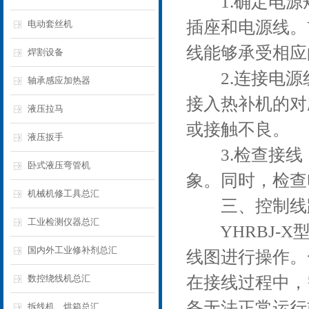
1.确定电源
插座和电源线。
电动套丝机
线能够承受相应
焊割设备
2.连接电源线
轴承感应加热器
接入热补机的对
液压拉马
或接触不良。
液压扳手
3.检查接线
卧式液压弯管机
象。同时，检查
机械机修工具总汇
三、控制线
工业检测仪器总汇
YHRBJ-X
国内外工业修补剂总汇
线图进行操作。
数控绕线机总汇
在接线过程中，
备无法正常运行
拆线机、烘箱总汇