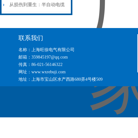
艺基石
电缆热补机智能控温，安全
从损伤到重生：半自动电缆
无忧
热补机的工作密码
联系我们
名称：上海旺徐电气有限公司
邮箱：359845197@qq.com
传真：86-021-56146322
网址：www.wxrebuji.com
地址：上海市宝山区水产西路680弄4号楼509