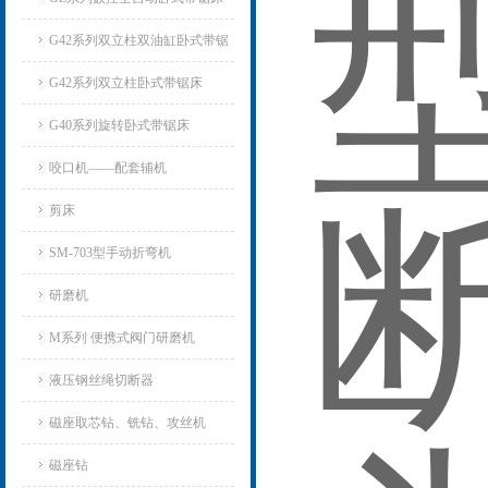
G42系列双立柱双油缸卧式带锯
床
G42系列双立柱卧式带锯床
G40系列旋转卧式带锯床
咬口机——配套辅机
剪床
SM-703型手动折弯机
研磨机
M系列 便携式阀门研磨机
液压钢丝绳切断器
磁座取芯钻、铣钻、攻丝机
磁座钻