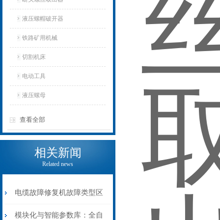
液压螺帽破开器
铁路矿用机械
切割机床
电动工具
液压螺母
查看全部
相关新闻
Related news
电缆故障修复机故障类型区
分指南：从“绝缘电
模块化与智能参数库：全自