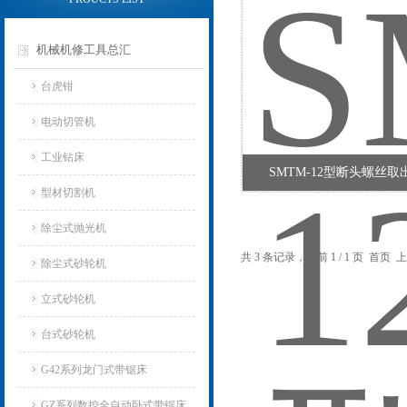
机械机修工具总汇
台虎钳
电动切管机
工业钻床
SMTM-12型断头螺丝
型材切割机
除尘式抛光机
共 3 条记录，当前 1 / 1 页 首
除尘式砂轮机
立式砂轮机
台式砂轮机
G42系列龙门式带锯床
GZ系列数控全自动卧式带锯床