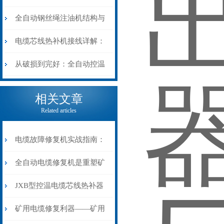
阻”到“波形特征”的精准诊
动电缆修复机的快速换型逻
全自动钢丝绳注油机结构与
断逻辑
辑
工作原理：揭秘高效润滑的
电缆芯线热补机接线详解：
机械密码
从入门到精通
从破损到完好：全自动控温
电缆热补机的核心价值
相关文章
Related articles
电缆故障修复机实战指南：
从“盲测”到“精确定点”的三
全自动电缆修复机是重塑矿
步作业法
山电力动脉的“智能外科医
JXB型控温电缆芯线热补器
生”
安装与接线：精准修复的工
矿用电缆修复利器——矿用