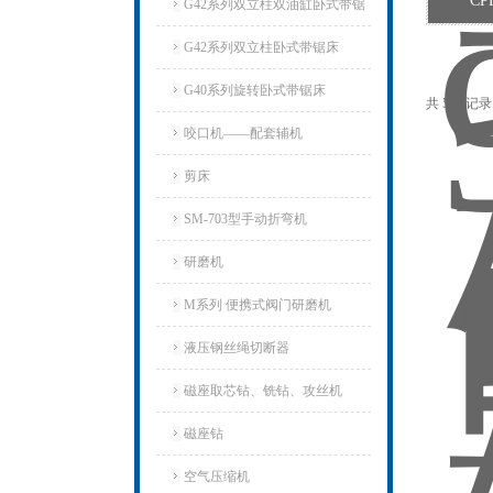
CP
G42系列双立柱双油缸卧式带锯
床
G42系列双立柱卧式带锯床
G40系列旋转卧式带锯床
共 5 条记
咬口机——配套辅机
剪床
SM-703型手动折弯机
研磨机
M系列 便携式阀门研磨机
液压钢丝绳切断器
磁座取芯钻、铣钻、攻丝机
磁座钻
空气压缩机