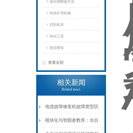
液压螺帽破开器
铁路矿用机械
切割机床
电动工具
液压螺母
查看全部
相关新闻
Related news
电缆故障修复机故障类型区
分指南：从“绝缘电
模块化与智能参数库：全自