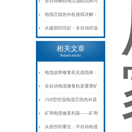
阻”到“波形特征”的精准诊
动电缆修复机的快速换型逻
全自动钢丝绳注油机结构与
断逻辑
辑
工作原理：揭秘高效润滑的
电缆芯线热补机接线详解：
机械密码
从入门到精通
从破损到完好：全自动控温
电缆热补机的核心价值
相关文章
Related articles
电缆故障修复机实战指南：
从“盲测”到“精确定点”的三
全自动电缆修复机是重塑矿
步作业法
山电力动脉的“智能外科医
JXB型控温电缆芯线热补器
生”
安装与接线：精准修复的工
矿用电缆修复利器——矿用
艺基石
电缆热补机智能控温，安全
从损伤到重生：半自动电缆