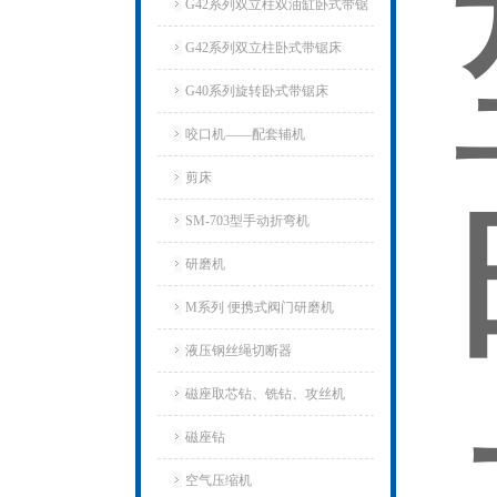
G42系列双立柱双油缸卧式带锯
床
G42系列双立柱卧式带锯床
G40系列旋转卧式带锯床
咬口机——配套辅机
剪床
SM-703型手动折弯机
研磨机
M系列 便携式阀门研磨机
液压钢丝绳切断器
磁座取芯钻、铣钻、攻丝机
磁座钻
空气压缩机