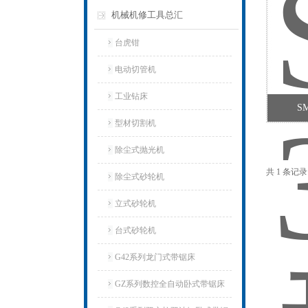
机械机修工具总汇
台虎钳
电动切管机
工业钻床
S
型材切割机
除尘式抛光机
共 1 条记
除尘式砂轮机
立式砂轮机
台式砂轮机
G42系列龙门式带锯床
GZ系列数控全自动卧式带锯床