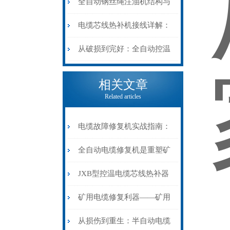
阻”到“波形特征”的精准诊
动电缆修复机的快速换型逻
全自动钢丝绳注油机结构与
断逻辑
辑
工作原理：揭秘高效润滑的
电缆芯线热补机接线详解：
机械密码
从入门到精通
从破损到完好：全自动控温
电缆热补机的核心价值
相关文章
Related articles
电缆故障修复机实战指南：
从“盲测”到“精确定点”的三
全自动电缆修复机是重塑矿
步作业法
山电力动脉的“智能外科医
JXB型控温电缆芯线热补器
生”
安装与接线：精准修复的工
矿用电缆修复利器——矿用
艺基石
电缆热补机智能控温，安全
从损伤到重生：半自动电缆