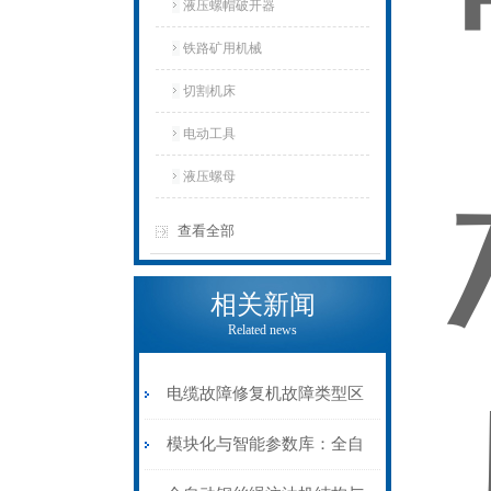
液压螺帽破开器
铁路矿用机械
切割机床
电动工具
液压螺母
查看全部
相关新闻
Related news
电缆故障修复机故障类型区
分指南：从“绝缘电
模块化与智能参数库：全自