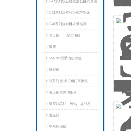
S
G42系列双立柱双油缸卧式带锯
床
G42系列双立柱卧式带锯床
G40系列旋转卧式带锯床
咬口机——配套辅机
剪床
SM-703型手动折弯机
研磨机
M系列 便携式阀门研磨机
液压钢丝绳切断器
磁座取芯钻、铣钻、攻丝机
磁座钻
空气压缩机