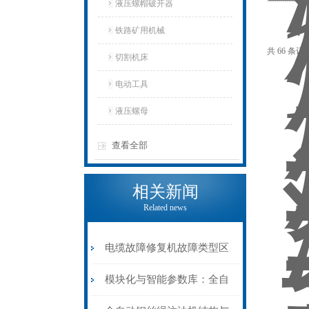
液压螺帽破开器
铁路矿用机械
共 66 条记
切割机床
电动工具
液压螺母
查看全部
相关新闻
Related news
电缆故障修复机故障类型区
分指南：从“绝缘电
模块化与智能参数库：全自