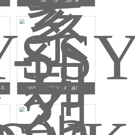
SYK系列液压开孔器厂家
SY-T1手动打孔器 铝边条铁皮打孔钳 不锈钢发光字打孔钳 圆孔铆钉钳厂家
SSYD-35 液压水槽开孔器厂家