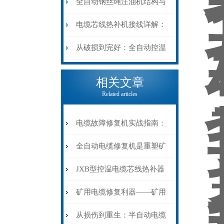
阻”到“波形特征”的精准诊
动电缆修复机的快速换型逻
全自动钢丝绳注油机结构与
断逻辑
辑
工作原理：揭秘高效润滑的
电缆芯线热补机接线详解：
机械密码
从入门到精通
从破损到完好：全自动控温
电缆热补机的核心价值
相关文章
Related articles
电缆故障修复机实战指南：
从“盲测”到“精确定点”的三
全自动电缆修复机是重塑矿
步作业法
山电力动脉的“智能外科医
JXB型控温电缆芯线热补器
生”
安装与接线：精准修复的工
矿用电缆修复利器——矿用
艺基石
电缆热补机智能控温，安全
从损伤到重生：半自动电缆