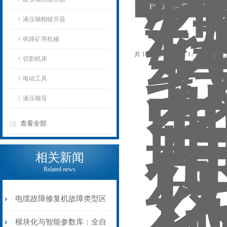
FS55 轻便紧凑型直轴
液压螺帽破开器
铁路矿用机械
共 14 条记录，当前 1 / 1 页 
切割机床
电动工具
液压螺母
查看全部
相关新闻
Related news
电缆故障修复机故障类型区
分指南：从“绝缘电
模块化与智能参数库：全自