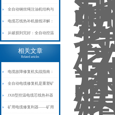
阻”到“波形特征”的精准诊
动电缆修复机的快速换型逻
全自动钢丝绳注油机结构与
断逻辑
辑
工作原理：揭秘高效润滑的
电缆芯线热补机接线详解：
机械密码
从入门到精通
从破损到完好：全自动控温
电缆热补机的核心价值
相关文章
Related articles
电缆故障修复机实战指南：
从“盲测”到“精确定点”的三
全自动电缆修复机是重塑矿
步作业法
山电力动脉的“智能外科医
JXB型控温电缆芯线热补器
生”
安装与接线：精准修复的工
矿用电缆修复利器——矿用