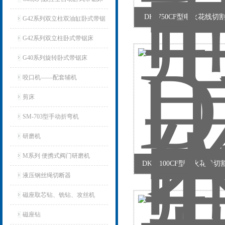
DK7750CF型电火花线切
G42系列双立柱双油缸卧式带锯
床
G42系列双立柱卧式带锯床
G40系列旋转卧式带锯床
咬口机——配套辅机
剪床
SM-703型手动折弯机
研磨机
M系列 便携式阀门研磨机
DK77100CF型电火花线
液压钢丝绳切断器
磁座取芯钻、铣钻、攻丝机
磁座钻