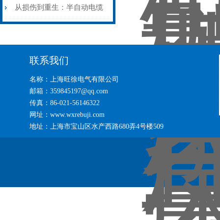
艺基石
电缆热补机智能控温，安全
从损伤到重生：半自动电缆
无忧
热补机的工作密码
联系我们
名称：上海旺徐电气有限公司
邮箱：359845197@qq.com
传真：86-021-56146322
网址：www.wxrebuji.com
地址：上海市宝山区水产西路680弄4号楼509