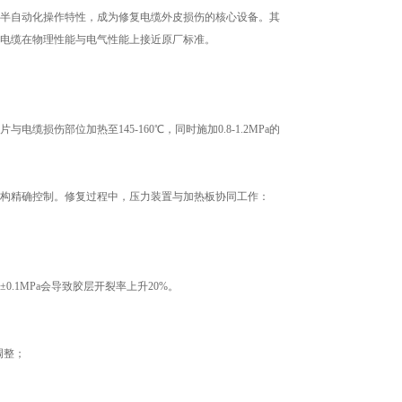
半自动化操作特性，成为修复电缆外皮损伤的核心设备。其
电缆在物理性能与电气性能上接近原厂标准。
部位加热至145-160℃，同时施加0.8-1.2MPa的
构精确控制。修复过程中，压力装置与加热板协同工作：
1MPa会导致胶层开裂率上升20%。
调整；