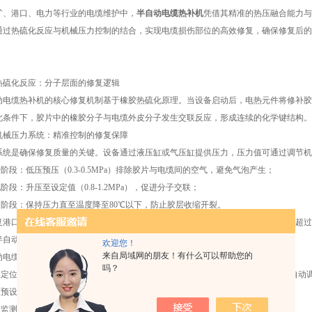
港口、电力等行业的电缆维护中，
半自动电缆热补机
凭借其精准的热压融合能力与
通过热硫化反应与机械压力控制的结合，实现电缆损伤部位的高效修复，确保修复后的
化反应：分子层面的修复逻辑
热补机的核心修复机制基于橡胶热硫化原理。当设备启动后，电热元件将修补胶片与电缆损伤
此条件下，胶片中的橡胶分子与电缆外皮分子发生交联反应，形成连续的化学键结构。
压力系统：精准控制的修复保障
是确保修复质量的关键。设备通过液压缸或气压缸提供压力，压力值可通过调节机
段：低压预压（0.3-0.5MPa）排除胶片与电缆间的空气，避免气泡产生；
段：升压至设定值（0.8-1.2MPa），促进分子交联；
阶段：保持压力直至温度降至80℃以下，防止胶层收缩开裂。
口起重机电缆为例，压力控制精度直接影响修复后的耐弯曲性能——压力波动超过±0.
动化流程：效率与安全的平衡
欢迎您！
来自局域网的朋友！有什么可以帮助您的
缆热补机通过人机协同操作实现高效修复：
吗？
位：操作员将电缆损伤部位对准模具中心，模具根据电缆直径（1.5-120mm）自动
预设：在控制面板输入温度、压力、时间，设备自动执行加热-加压-冷却程序；
监测：温度传感器与压力传感器实时反馈数据，超限自动报警。