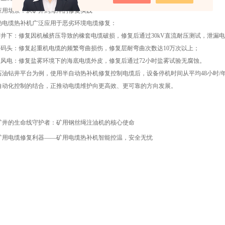
场景：从矿井到海洋的修复实践
缆热补机广泛应用于恶劣环境电缆修复：
井下：修复因机械挤压导致的橡套电缆破损，修复后通过30kV直流耐压测试，泄漏电流
码头：修复起重机电缆的频繁弯曲损伤，修复层耐弯曲次数达10万次以上；
风电：修复盐雾环境下的海底电缆外皮，修复后通过72小时盐雾试验无腐蚀。
钻井平台为例，使用半自动热补机修复控制电缆后，设备停机时间从平均48小时/年缩
自动化控制的结合，正推动电缆维护向更高效、更可靠的方向发展。
矿井的生命线守护者：矿用钢丝绳注油机的核心使命
矿用电缆修复利器——矿用电缆热补机智能控温，安全无忧