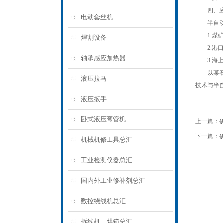
四、应用
电动套丝机
半自动电
1.煤矿
焊割设备
2.港口
轴承感应加热器
3.海上
以某石油
液压拉马
技术与半
液压扳手
卧式液压弯管机
上一篇：
下一篇：
机械机修工具总汇
工业检测仪器总汇
国内外工业修补剂总汇
数控绕线机总汇
拆线机、烘箱总汇