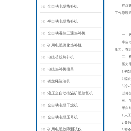
在煤矿、
全自动电缆热补机
工作原理
半自动电缆热补机
全自动温控三通热补机
一、热硫
半自动电缆
矿用电缆硫化热补机
压力。在
二、机械
电缆芯线热补机
压力系统
电缆热补机模具
1.初始阶
2.硫化阶
钢丝绳注油机
3.冷却
液压全自动控温矿缆修复机
以修复港
三、半自
全自动电缆干燥机
半自动电
1.人工定
全自动电缆压号机
2.参数
矿用电缆故障测试仪
3.安全