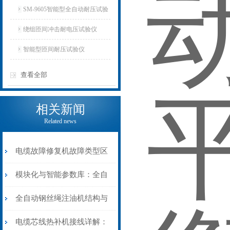
SM-9605智能型全自动耐压试验
仪
绕组匝间冲击耐电压试验仪
智能型匝间耐压试验仪
查看全部
相关新闻
Related news
电缆故障修复机故障类型区
分指南：从“绝缘电
模块化与智能参数库：全自
阻”到“波形特征”的精准诊
动电缆修复机的快速换型逻
全自动钢丝绳注油机结构与
断逻辑
辑
工作原理：揭秘高效润滑的
电缆芯线热补机接线详解：