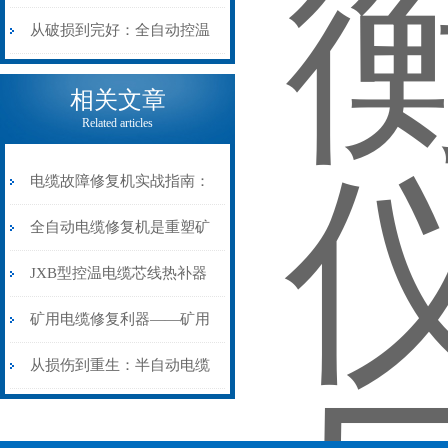
机械密码
从入门到精通
从破损到完好：全自动控温
电缆热补机的核心价值
相关文章
Related articles
电缆故障修复机实战指南：
从“盲测”到“精确定点”的三
全自动电缆修复机是重塑矿
步作业法
山电力动脉的“智能外科医
JXB型控温电缆芯线热补器
生”
安装与接线：精准修复的工
矿用电缆修复利器——矿用
艺基石
电缆热补机智能控温，安全
从损伤到重生：半自动电缆
无忧
热补机的工作密码