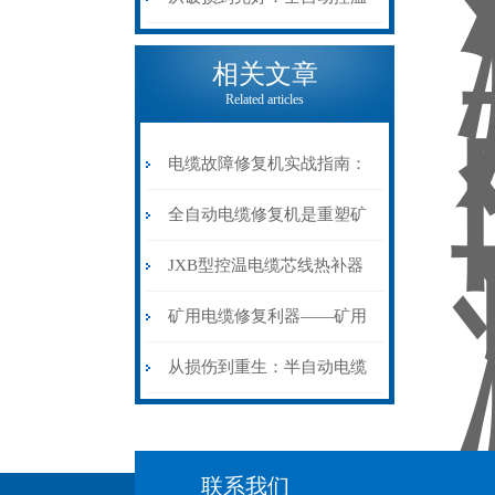
电缆热补机的核心价值
相关文章
Related articles
电缆故障修复机实战指南：
从“盲测”到“精确定点”的三
全自动电缆修复机是重塑矿
步作业法
山电力动脉的“智能外科医
JXB型控温电缆芯线热补器
生”
安装与接线：精准修复的工
矿用电缆修复利器——矿用
艺基石
电缆热补机智能控温，安全
从损伤到重生：半自动电缆
无忧
热补机的工作密码
联系我们