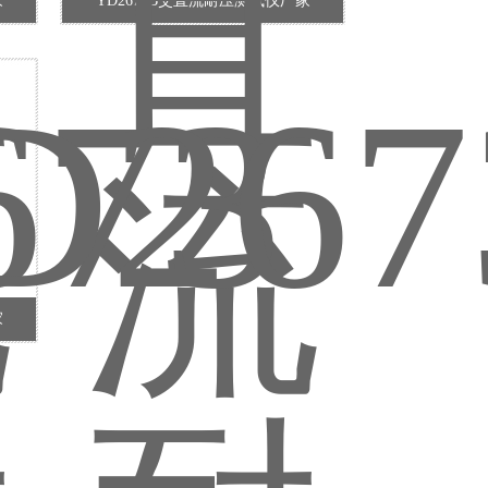
家
YD2673B交直流耐压测试仪厂家
家