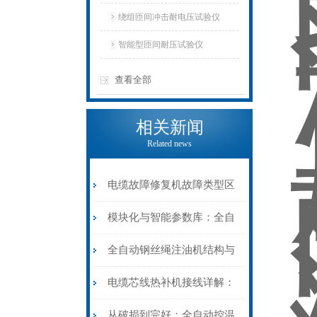
仪
绕组匝间冲击耐电压试验仪
智能型匝间耐压试验仪
查看全部
相关新闻
Related news
电缆故障修复机故障类型区
分指南：从“绝缘电
模块化与智能参数库：全自
阻”到“波形特征”的精准诊
动电缆修复机的快速换型逻
全自动钢丝绳注油机结构与
断逻辑
辑
工作原理：揭秘高效润滑的
电缆芯线热补机接线详解：
机械密码
从入门到精通
从破损到完好：全自动控温