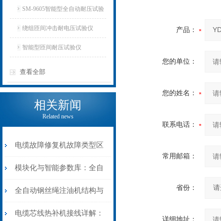
SM-9605智能型全自动耐压试验
仪
绕组匝间冲击耐电压试验仪
产品：
智能型匝间耐压试验仪
您的单位：
查看全部
您的姓名：
相关新闻
Related news
联系电话：
电缆故障修复机故障类型区
常用邮箱：
分指南：从“绝缘电
模块化与智能参数库：全自
省份：
阻”到“波形特征”的精准诊
动电缆修复机的快速换型逻
全自动钢丝绳注油机结构与
断逻辑
辑
工作原理：揭秘高效润滑的
电缆芯线热补机接线详解：
详细地址：