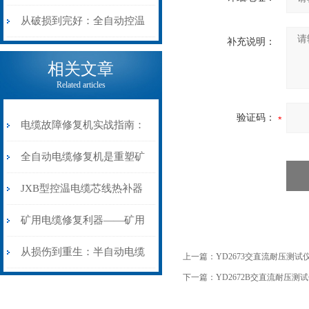
机械密码
从入门到精通
从破损到完好：全自动控温
补充说明：
电缆热补机的核心价值
相关文章
Related articles
验证码：
电缆故障修复机实战指南：
从“盲测”到“精确定点”的三
全自动电缆修复机是重塑矿
步作业法
山电力动脉的“智能外科医
JXB型控温电缆芯线热补器
生”
安装与接线：精准修复的工
矿用电缆修复利器——矿用
艺基石
电缆热补机智能控温，安全
从损伤到重生：半自动电缆
上一篇：
YD2673交直流耐压测试
下一篇：
YD2672B交直流耐压测
无忧
热补机的工作密码