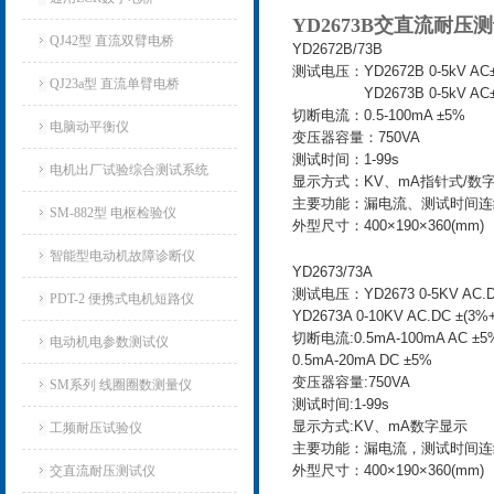
YD2673B交直流耐压
QJ42型 直流双臂电桥
YD2672B/73B
测试电压：YD2672B 0-5kV AC
QJ23a型 直流单臂电桥
YD2673B 0-5kV AC
切断电流：0.5-100mA ±5%
电脑动平衡仪
变压器容量：750VA
测试时间：1-99s
电机出厂试验综合测试系统
显示方式：KV、mA指针式/数
主要功能：漏电流、测试时间连
SM-882型 电枢检验仪
外型尺寸：400×190×360(mm)
智能型电动机故障诊断仪
YD2673/73A
测试电压：YD2673 0-5KV AC.D
PDT-2 便携式电机短路仪
YD2673A 0-10KV AC.DC ±(3
切断电流:0.5mA-100mA AC ±5
电动机电参数测试仪
0.5mA-20mA DC ±5%
变压器容量:750VA
SM系列 线圈圈数测量仪
测试时间:1-99s
显示方式:KV、mA数字显示
工频耐压试验仪
主要功能：漏电流，测试时间连
外型尺寸：400×190×360(mm)
交直流耐压测试仪