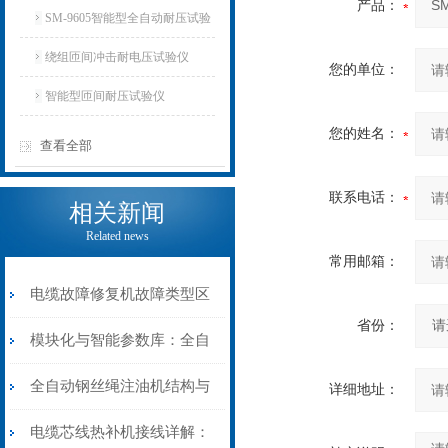
产品：
SM-9605智能型全自动耐压试验
仪
绕组匝间冲击耐电压试验仪
您的单位：
智能型匝间耐压试验仪
您的姓名：
查看全部
联系电话：
相关新闻
Related news
常用邮箱：
电缆故障修复机故障类型区
省份：
分指南：从“绝缘电
模块化与智能参数库：全自
阻”到“波形特征”的精准诊
动电缆修复机的快速换型逻
全自动钢丝绳注油机结构与
详细地址：
断逻辑
辑
工作原理：揭秘高效润滑的
电缆芯线热补机接线详解：