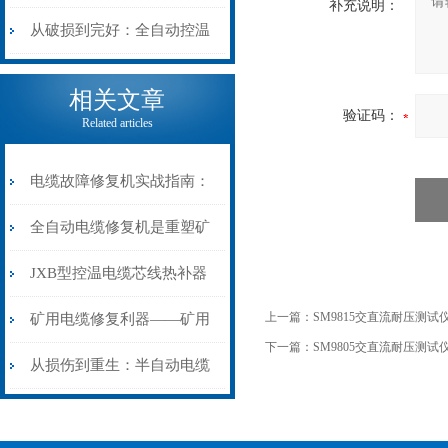
补充说明：
机械密码
从入门到精通
从破损到完好：全自动控温
电缆热补机的核心价值
相关文章
验证码：
Related articles
电缆故障修复机实战指南：
从“盲测”到“精确定点”的三
全自动电缆修复机是重塑矿
步作业法
山电力动脉的“智能外科医
JXB型控温电缆芯线热补器
生”
安装与接线：精准修复的工
上一篇：
SM9815交直流耐压测试
矿用电缆修复利器——矿用
下一篇：
SM9805交直流耐压测试
艺基石
电缆热补机智能控温，安全
从损伤到重生：半自动电缆
无忧
热补机的工作密码