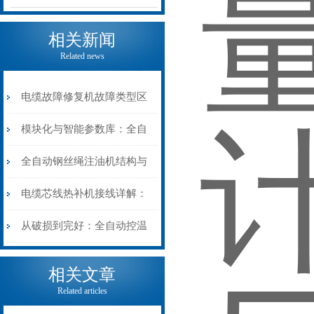
相关新闻
Related news
电缆故障修复机故障类型区
分指南：从“绝缘电
模块化与智能参数库：全自
阻”到“波形特征”的精准诊
动电缆修复机的快速换型逻
全自动钢丝绳注油机结构与
断逻辑
辑
工作原理：揭秘高效润滑的
电缆芯线热补机接线详解：
机械密码
从入门到精通
从破损到完好：全自动控温
电缆热补机的核心价值
相关文章
Related articles