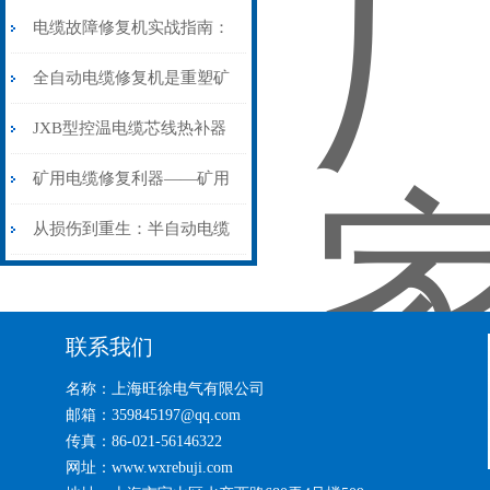
电缆故障修复机实战指南：
从“盲测”到“精确定点”的三
全自动电缆修复机是重塑矿
步作业法
山电力动脉的“智能外科医
JXB型控温电缆芯线热补器
生”
安装与接线：精准修复的工
矿用电缆修复利器——矿用
艺基石
电缆热补机智能控温，安全
从损伤到重生：半自动电缆
无忧
热补机的工作密码
联系我们
名称：上海旺徐电气有限公司
邮箱：359845197@qq.com
传真：86-021-56146322
网址：www.wxrebuji.com