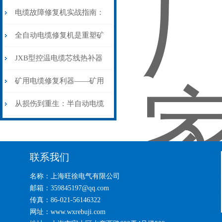
电缆故障修复机实战指南：
从“盲测”到“精确定点”的三
全自动电缆修复机是重塑矿
步作业法
山电力动脉的“智能外科医
JXB型控温电缆芯线热补器
生”
安装与接线：精准修复的工
矿用电缆修复利器——矿用
艺基石
电缆热补机智能控温，安全
从损伤到重生：半自动电缆
无忧
热补机的工作密码
联系我们
名称：上海旺徐电气有限公司
邮箱：359845197@qq.com
传真：86-021-56146322
网址：www.wxrebuji.com