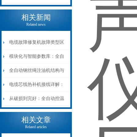
相关新闻
Related news
电缆故障修复机故障类型区
分指南：从“绝缘电
模块化与智能参数库：全自
阻”到“波形特征”的精准诊
动电缆修复机的快速换型逻
全自动钢丝绳注油机结构与
断逻辑
辑
工作原理：揭秘高效润滑的
电缆芯线热补机接线详解：
机械密码
从入门到精通
从破损到完好：全自动控温
电缆热补机的核心价值
相关文章
Related articles