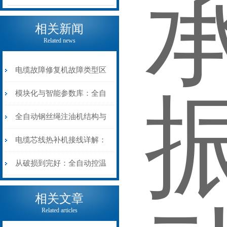
相关新闻
Related news
电缆故障修复机故障类型区
分指南：从“绝缘电
模块化与智能参数库：全自
阻”到“波形特征”的精准诊
动电缆修复机的快速换型逻
全自动钢丝绳注油机结构与
断逻辑
辑
工作原理：揭秘高效润滑的
电缆芯线热补机接线详解：
机械密码
从入门到精通
从破损到完好：全自动控温
电缆热补机的核心价值
相关文章
Related articles