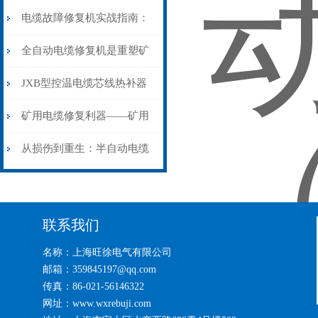
电缆故障修复机实战指南：
从“盲测”到“精确定点”的三
全自动电缆修复机是重塑矿
步作业法
山电力动脉的“智能外科医
JXB型控温电缆芯线热补器
生”
安装与接线：精准修复的工
矿用电缆修复利器——矿用
艺基石
电缆热补机智能控温，安全
从损伤到重生：半自动电缆
无忧
热补机的工作密码
联系我们
名称：上海旺徐电气有限公司
邮箱：359845197@qq.com
传真：86-021-56146322
网址：www.wxrebuji.com