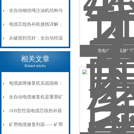
阻”到“波形特征”的精准诊
动电缆修复机的快速换型逻
全自动钢丝绳注油机结构与
断逻辑
辑
工作原理：揭秘高效润滑的
电缆芯线热补机接线详解：
机械密码
从入门到精通
从破损到完好：全自动控温
充电式液压压接钳
电缆热补机的核心价值
相关文章
Related articles
电缆故障修复机实战指南：
从“盲测”到“精确定点”的三
全自动电缆修复机是重塑矿
步作业法
山电力动脉的“智能外科医
JXB型控温电缆芯线热补器
生”
安装与接线：精准修复的工
矿用电缆修复利器——矿用