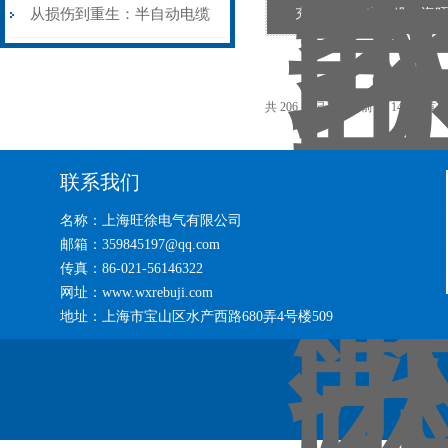
艺基石
电缆热补机智能控温，安全
从损伤到重生：半自动电缆
充电式液压压接机上海旺
无忧
热补机的工作密码
共 206 条记录，当前 1 / 14 页 
联系我们
名称：上海旺徐电气有限公司
邮箱：359845197@qq.com
传真：86-021-56146322
网址：www.wxrebuji.com
地址：上海市宝山区水产西路680弄4号楼509