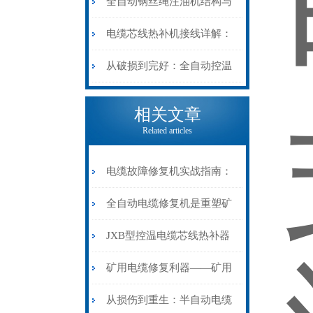
阻”到“波形特征”的精准诊
动电缆修复机的快速换型逻
全自动钢丝绳注油机结构与
断逻辑
辑
工作原理：揭秘高效润滑的
电缆芯线热补机接线详解：
机械密码
从入门到精通
从破损到完好：全自动控温
电缆热补机的核心价值
相关文章
Related articles
电缆故障修复机实战指南：
从“盲测”到“精确定点”的三
全自动电缆修复机是重塑矿
步作业法
山电力动脉的“智能外科医
JXB型控温电缆芯线热补器
生”
安装与接线：精准修复的工
矿用电缆修复利器——矿用
艺基石
电缆热补机智能控温，安全
从损伤到重生：半自动电缆