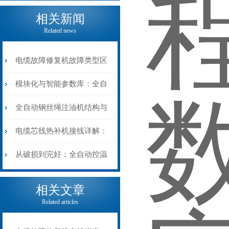
相关新闻
Related news
电缆故障修复机故障类型区
分指南：从“绝缘电
模块化与智能参数库：全自
阻”到“波形特征”的精准诊
动电缆修复机的快速换型逻
全自动钢丝绳注油机结构与
断逻辑
辑
工作原理：揭秘高效润滑的
电缆芯线热补机接线详解：
机械密码
从入门到精通
从破损到完好：全自动控温
电缆热补机的核心价值
相关文章
Related articles