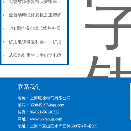
电缆故障修复机实战指南：
从“盲测”到“精确定点”的三
全自动电缆修复机是重塑矿
步作业法
山电力动脉的“智能外科医
JXB型控温电缆芯线热补器
生”
安装与接线：精准修复的工
矿用电缆修复利器——矿用
艺基石
电缆热补机智能控温，安全
从损伤到重生：半自动电缆
无忧
热补机的工作密码
联系我们
名称：上海旺徐电气有限公司
邮箱：359845197@qq.com
传真：86-021-56146322
网址：www.wxrebuji.com
地址：上海市宝山区水产西路680弄4号楼509