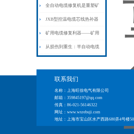
从“盲测”到“精确定点”的三
全自动电缆修复机是重塑矿
步作业法
山电力动脉的“智能外科医
JXB型控温电缆芯线热补器
生”
安装与接线：精准修复的工
矿用电缆修复利器——矿用
艺基石
电缆热补机智能控温，安全
从损伤到重生：半自动电缆
无忧
热补机的工作密码
联系我们
名称：上海旺徐电气有限公司
邮箱：359845197@qq.com
传真：86-021-56146322
网址：www.wxrebuji.com
地址：上海市宝山区水产西路680弄4号楼50