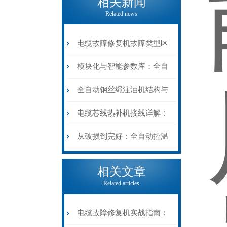
相关新闻
Related news
电缆故障修复机故障类型区
分指南：从“绝缘电
模块化与智能参数库：全自
阻”到“波形特征”的精准诊
动电缆修复机的快速换型逻
全自动钢丝绳注油机结构与
断逻辑
辑
工作原理：揭秘高效润滑的
电缆芯线热补机接线详解：
机械密码
从入门到精通
从破损到完好：全自动控温
电缆热补机的核心价值
相关文章
Related articles
电缆故障修复机实战指南：