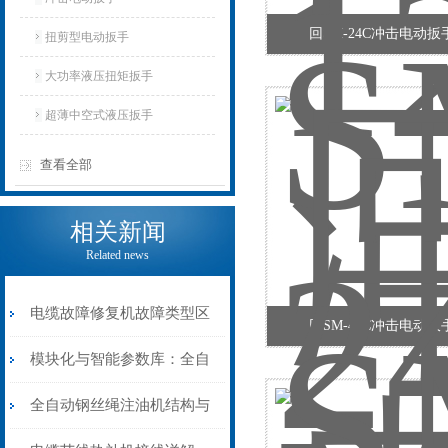
回SM-24C冲击电动
扭剪型电动扳手
大功率液压扭矩扳手
超薄中空式液压扳手
查看全部
相关新闻
Related news
电缆故障修复机故障类型区
回SM-42C冲击电动
分指南：从“绝缘电
模块化与智能参数库：全自
阻”到“波形特征”的精准诊
动电缆修复机的快速换型逻
全自动钢丝绳注油机结构与