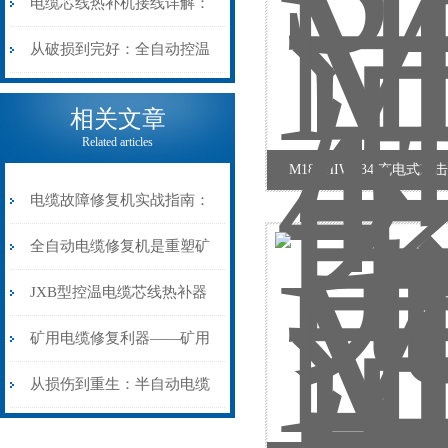
断逻辑
辑
工作原理：揭秘高效润滑的
电缆芯线热补机接线详解：
机械密码
从入门到精通
从破损到完好：全自动控温
电缆热补机的核心价值
相关文章
Related articles
M18CHIWF34 充电式
电缆故障修复机实战指南：
从“盲测”到“精确定点”的三
全自动电缆修复机是重塑矿
步作业法
山电力动脉的“智能外科医
JXB型控温电缆芯线热补器
生”
安装与接线：精准修复的工
矿用电缆修复利器——矿用
艺基石
电缆热补机智能控温，安全
从损伤到重生：半自动电缆
无忧
热补机的工作密码