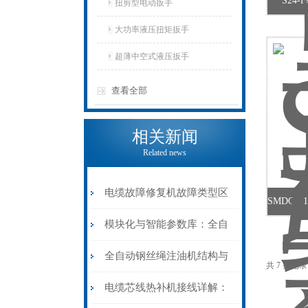
S24
扭剪型电动扳手
大功率液压扭矩扳手
超薄中空式液压扳手
查看全部
相关新闻
Related news
电缆故障修复机故障类型区
分指南：从“绝缘电
模块化与智能参数库：全自
阻”到“波形特征”的精准诊
动电缆修复机的快速换型逻
全自动钢丝绳注油机结构与
共 7 条记
断逻辑
辑
工作原理：揭秘高效润滑的
电缆芯线热补机接线详解：