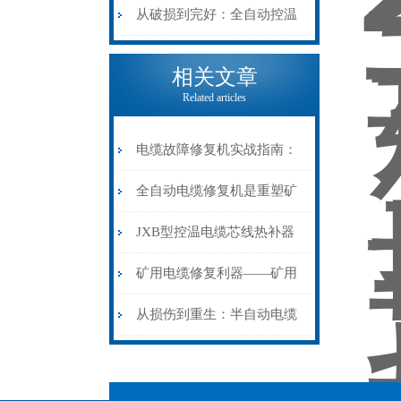
机械密码
从入门到精通
从破损到完好：全自动控温
电缆热补机的核心价值
相关文章
Related articles
电缆故障修复机实战指南：
从“盲测”到“精确定点”的三
全自动电缆修复机是重塑矿
步作业法
山电力动脉的“智能外科医
JXB型控温电缆芯线热补器
生”
安装与接线：精准修复的工
矿用电缆修复利器——矿用
艺基石
电缆热补机智能控温，安全
从损伤到重生：半自动电缆
无忧
热补机的工作密码