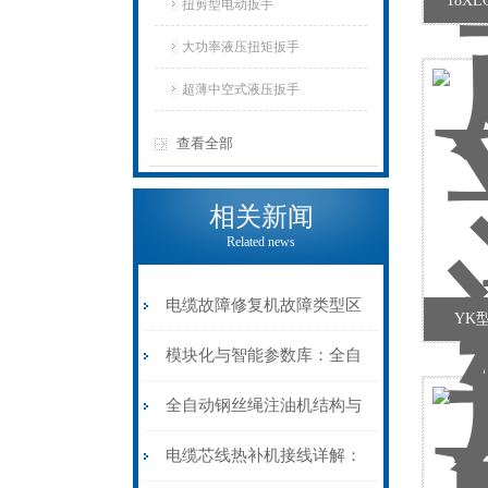
18X
扭剪型电动扳手
大功率液压扭矩扳手
超薄中空式液压扳手
查看全部
相关新闻
Related news
电缆故障修复机故障类型区
YK
分指南：从“绝缘电
模块化与智能参数库：全自
阻”到“波形特征”的精准诊
动电缆修复机的快速换型逻
全自动钢丝绳注油机结构与
断逻辑
辑
工作原理：揭秘高效润滑的
电缆芯线热补机接线详解：