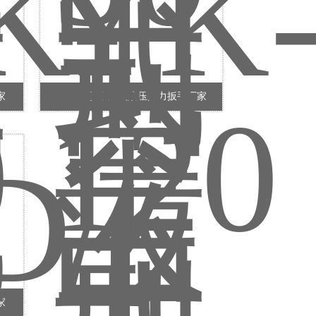
家
YK-120型中空式液压扭力扳手厂家
家