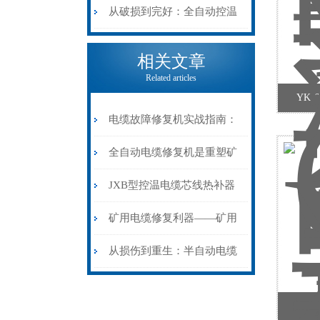
机械密码
从入门到精通
从破损到完好：全自动控温
电缆热补机的核心价值
相关文章
Related articles
YK
电缆故障修复机实战指南：
从“盲测”到“精确定点”的三
全自动电缆修复机是重塑矿
步作业法
山电力动脉的“智能外科医
JXB型控温电缆芯线热补器
生”
安装与接线：精准修复的工
矿用电缆修复利器——矿用
艺基石
电缆热补机智能控温，安全
从损伤到重生：半自动电缆
无忧
热补机的工作密码
YD