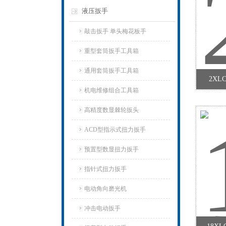
液压扳手
敲击扳手 单头梅花板手
重型套筒扳手工具箱
通用套筒扳手工具箱
2X
机电维修组合工具箱
高精度数显棘轮扳头
ACD型指示式扭力扳手
预置型数显扭力扳手
指针式扭力扳手
电动角向磨光机
冲击电动扳手