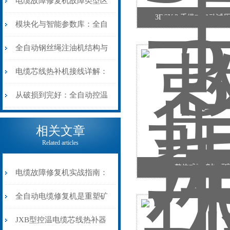
电缆故障修复机故障类型区
3DSY-3 手提式电动试
分指南：从“绝缘电
模块化与智能参数库：全自
阻”到“波形特征”的精准诊
动电缆修复机的快速换型逻
全自动钢丝绳注油机结构与
断逻辑
辑
工作原理：揭秘高效润滑的
电缆芯线热补机接线详解：
机械密码
从入门到精通
从破损到完好：全自动控温
电缆热补机的核心价值
相关文章
Related articles
整体式弯管机厂
电缆故障修复机实战指南：
从“盲测”到“精确定点”的三
全自动电缆修复机是重塑矿
步作业法
山电力动脉的“智能外科医
JXB型控温电缆芯线热补器