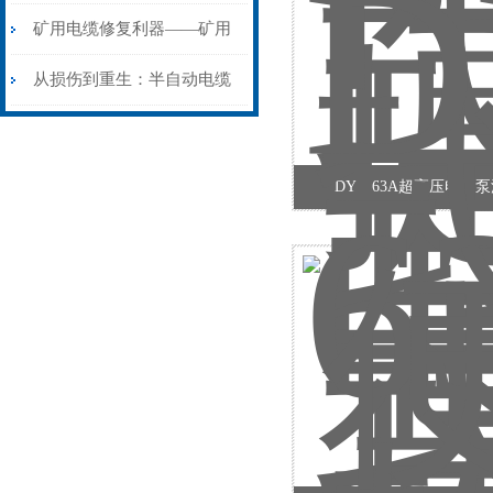
生”
安装与接线：精准修复的工
矿用电缆修复利器——矿用
艺基石
电缆热补机智能控温，安全
从损伤到重生：半自动电缆
无忧
热补机的工作密码
DYB-63A超高压电动