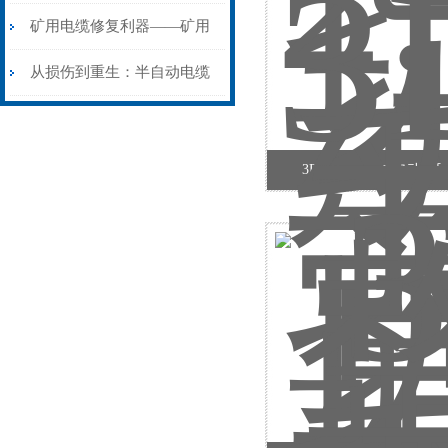
生”
安装与接线：精准修复的工
矿用电缆修复利器——矿用
艺基石
电缆热补机智能控温，安全
从损伤到重生：半自动电缆
无忧
热补机的工作密码
3DSY-3 手提式电动试