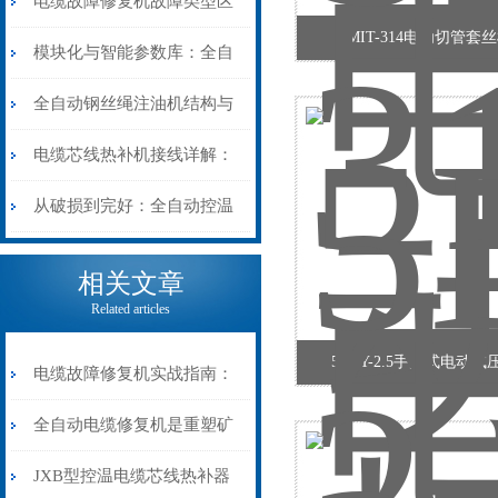
电缆故障修复机故障类型区
SMIT-314电动切管套
分指南：从“绝缘电
模块化与智能参数库：全自
阻”到“波形特征”的精准诊
动电缆修复机的快速换型逻
全自动钢丝绳注油机结构与
断逻辑
辑
工作原理：揭秘高效润滑的
电缆芯线热补机接线详解：
机械密码
从入门到精通
从破损到完好：全自动控温
电缆热补机的核心价值
相关文章
Related articles
5DSY-2.5手提式电动
电缆故障修复机实战指南：
从“盲测”到“精确定点”的三
全自动电缆修复机是重塑矿
步作业法
山电力动脉的“智能外科医
JXB型控温电缆芯线热补器