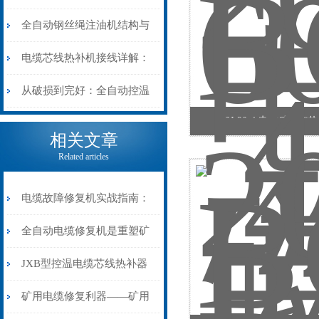
阻”到“波形特征”的精准诊
动电缆修复机的快速换型逻
全自动钢丝绳注油机结构与
断逻辑
辑
工作原理：揭秘高效润滑的
电缆芯线热补机接线详解：
机械密码
从入门到精通
从破损到完好：全自动控温
BGJ-20-4 电磁感应加
电缆热补机的核心价值
相关文章
Related articles
电缆故障修复机实战指南：
从“盲测”到“精确定点”的三
全自动电缆修复机是重塑矿
步作业法
山电力动脉的“智能外科医
JXB型控温电缆芯线热补器
生”
安装与接线：精准修复的工
矿用电缆修复利器——矿用