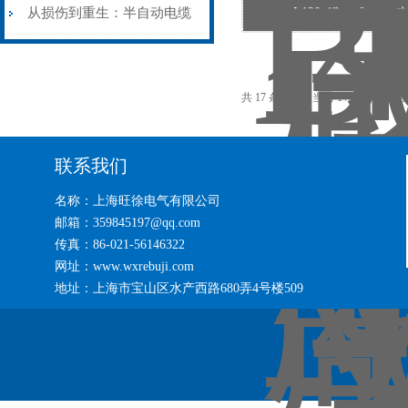
艺基石
电缆热补机智能控温，安全
从损伤到重生：半自动电缆
BGJ-120-4电磁感应
无忧
热补机的工作密码
共 17 条记录，当前 1 / 2 页 首
联系我们
名称：上海旺徐电气有限公司
邮箱：359845197@qq.com
传真：86-021-56146322
网址：www.wxrebuji.com
地址：上海市宝山区水产西路680弄4号楼509