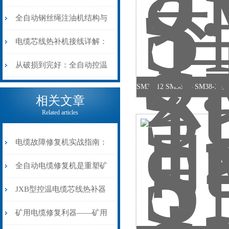
阻”到“波形特征”的精准诊
动电缆修复机的快速换型逻
全自动钢丝绳注油机结构与
断逻辑
辑
工作原理：揭秘高效润滑的
电缆芯线热补机接线详解：
机械密码
从入门到精通
从破损到完好：全自动控温
电缆热补机的核心价值
相关文章
Related articles
电缆故障修复机实战指南：
从“盲测”到“精确定点”的三
全自动电缆修复机是重塑矿
步作业法
山电力动脉的“智能外科医
JXB型控温电缆芯线热补器
生”
安装与接线：精准修复的工
矿用电缆修复利器——矿用