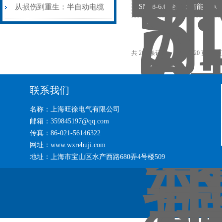
艺基石
电缆热补机智能控温，安全
从损伤到重生：半自动电缆
SM38-6.0 全自动智能轴
无忧
热补机的工作密码
共 298 条记录，当前 1 / 20 页 
联系我们
名称：上海旺徐电气有限公司
邮箱：359845197@qq.com
传真：86-021-56146322
网址：www.wxrebuji.com
地址：上海市宝山区水产西路680弄4号楼509