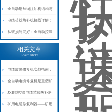
阻”到“波形特征”的精准诊
动电缆修复机的快速换型逻
全自动钢丝绳注油机结构与
断逻辑
辑
工作原理：揭秘高效润滑的
电缆芯线热补机接线详解：
机械密码
从入门到精通
从破损到完好：全自动控温
电缆热补机的核心价值
相关文章
Related articles
电缆故障修复机实战指南：
从“盲测”到“精确定点”的三
全自动电缆修复机是重塑矿
步作业法
山电力动脉的“智能外科医
JXB型控温电缆芯线热补器
生”
安装与接线：精准修复的工
矿用电缆修复利器——矿用