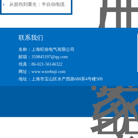
艺基石
电缆热补机智能控温，安全
从损伤到重生：半自动电缆
无忧
热补机的工作密码
联系我们
名称：上海旺徐电气有限公司
邮箱：359845197@qq.com
传真：86-021-56146322
网址：www.wxrebuji.com
地址：上海市宝山区水产西路680弄4号楼509