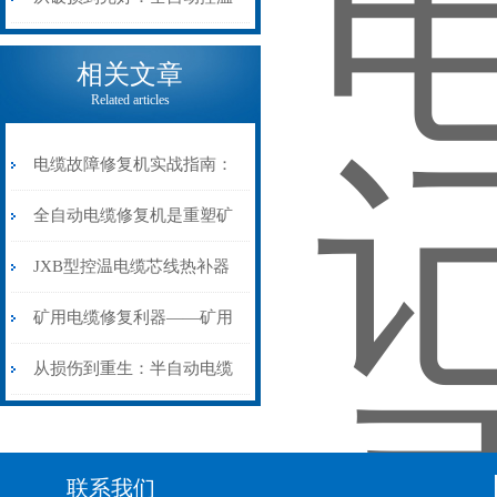
电缆热补机的核心价值
相关文章
Related articles
电缆故障修复机实战指南：
从“盲测”到“精确定点”的三
全自动电缆修复机是重塑矿
步作业法
山电力动脉的“智能外科医
JXB型控温电缆芯线热补器
生”
安装与接线：精准修复的工
矿用电缆修复利器——矿用
艺基石
电缆热补机智能控温，安全
从损伤到重生：半自动电缆
无忧
热补机的工作密码
联系我们