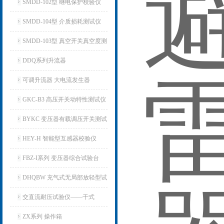
仪
SMDD-102型 继电保护校验仪
SMDD-104型 介质损耗测试仪
SMDD-103型 真空开关真空度测
试仪
DDQ系列升流器
可调升流器 大电流发生器
GKC-B3 高压开关动特性测试仪
BYKC 变压器有载调压开关测试
仪
HEY-H 智能型互感器校验仪
FBZ-I系列 变压器综合试验台
DHQBW 充气式无局部放轻型试
验变压器
交直流耐压试验仪——干式
ZX系列 操作箱