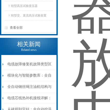
轻型高压试验变压器
轻型交、直流高压试验装置
查看全部
相关新闻
Related news
电缆故障修复机故障类型区
分指南：从“绝缘电
模块化与智能参数库：全自
阻”到“波形特征”的精准诊
动电缆修复机的快速换型逻
全自动钢丝绳注油机结构与
断逻辑
辑
工作原理：揭秘高效润滑的
电缆芯线热补机接线详解：
机械密码
从入门到精通
从破损到完好：全自动控温