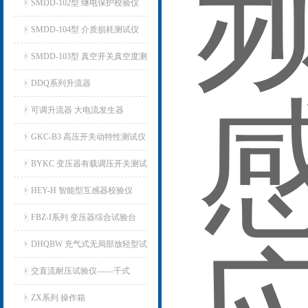
仪
SMDD-102型 继电保护校验仪
SMDD-104型 介质损耗测试仪
SMDD-103型 真空开关真空度测
试仪
DDQ系列升流器
可调升流器 大电流发生器
GKC-B3 高压开关动特性测试仪
BYKC 变压器有载调压开关测试
仪
HEY-H 智能型互感器校验仪
FBZ-I系列 变压器综合试验台
DHQBW 充气式无局部放轻型试
验变压器
交直流耐压试验仪——干式
ZX系列 操作箱