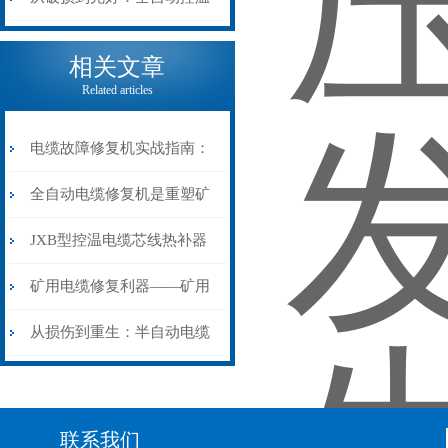
电缆热补机的核心价值
相关文章
Related articles
电缆故障修复机实战指南：
从“盲测”到“精确定点”的三
全自动电缆修复机是重塑矿
步作业法
山电力动脉的“智能外科医
JXB型控温电缆芯线热补器
生”
安装与接线：精准修复的工
矿用电缆修复利器——矿用
艺基石
电缆热补机智能控温，安全
从损伤到重生：半自动电缆
无忧
热补机的工作密码
联系我们