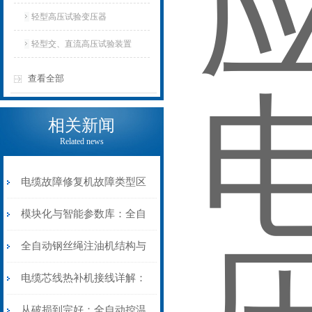
轻型高压试验变压器
轻型交、直流高压试验装置
查看全部
相关新闻
Related news
电缆故障修复机故障类型区
分指南：从“绝缘电
模块化与智能参数库：全自
阻”到“波形特征”的精准诊
动电缆修复机的快速换型逻
全自动钢丝绳注油机结构与
断逻辑
辑
工作原理：揭秘高效润滑的
电缆芯线热补机接线详解：
机械密码
从入门到精通
从破损到完好：全自动控温