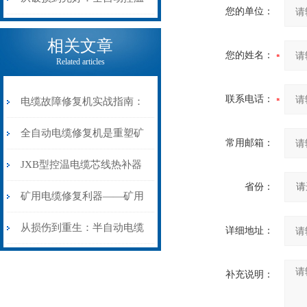
您的单位：
电缆热补机的核心价值
相关文章
您的姓名：
Related articles
联系电话：
电缆故障修复机实战指南：
从“盲测”到“精确定点”的三
全自动电缆修复机是重塑矿
常用邮箱：
步作业法
山电力动脉的“智能外科医
JXB型控温电缆芯线热补器
省份：
生”
安装与接线：精准修复的工
矿用电缆修复利器——矿用
艺基石
电缆热补机智能控温，安全
从损伤到重生：半自动电缆
详细地址：
无忧
热补机的工作密码
补充说明：