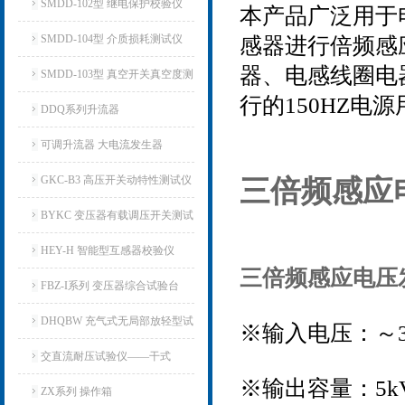
仪
SMDD-102型 继电保护校验仪
本产品广泛用于电
SMDD-104型 介质损耗测试仪
感器进行倍频感
器、电感线圈电
SMDD-103型 真空开关真空度测
行的150HZ
试仪
DDQ系列升流器
可调升流器 大电流发生器
GKC-B3 高压开关动特性测试仪
三倍频感应
BYKC 变压器有载调压开关测试
仪
HEY-H 智能型互感器校验仪
三倍频感应电压
FBZ-I系列 变压器综合试验台
DHQBW 充气式无局部放轻型试
※输入电压：～38
验变压器
交直流耐压试验仪——干式
※输出容量：5k
ZX系列 操作箱