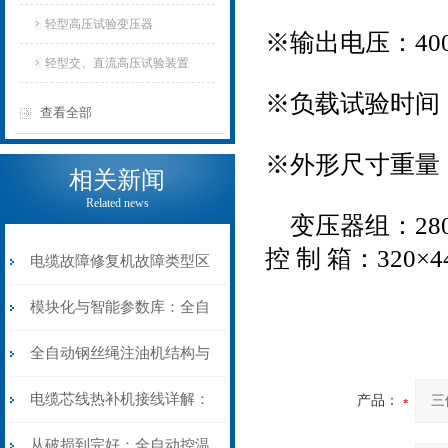
轻型高压试验变压器
※输出电压：400
轻型交、直流高压试验装置
※负载试验时间
查看全部
※外形尺寸重量
相关新闻
Related news
变压器组：280×4
控 制 箱：320×4
电缆故障修复机故障类型区
分指南：从“绝缘电
模块化与智能参数库：全自
阻”到“波形特征”的精准诊
动电缆修复机的快速换型逻
全自动钢丝绳注油机结构与
断逻辑
辑
工作原理：揭秘高效润滑的
电缆芯线热补机接线详解：
产品：
机械密码
从入门到精通
从破损到完好：全自动控温