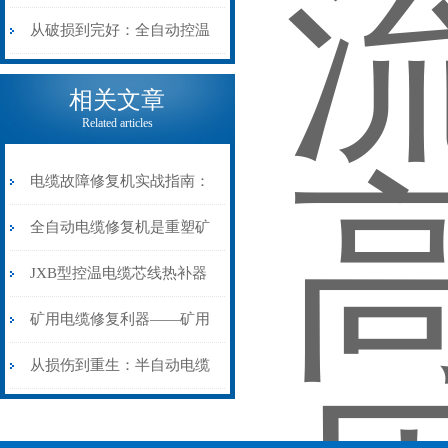
机械密码
从入门到精通
从破损到完好：全自动控温
电缆热补机的核心价值
相关文章
Related articles
电缆故障修复机实战指南：
从“盲测”到“精确定点”的三
全自动电缆修复机是重塑矿
步作业法
山电力动脉的“智能外科医
JXB型控温电缆芯线热补器
生”
安装与接线：精准修复的工
矿用电缆修复利器——矿用
艺基石
电缆热补机智能控温，安全
从损伤到重生：半自动电缆
无忧
热补机的工作密码