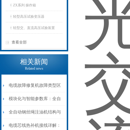
ZX系列 操作箱
轻型高压试验变压器
轻型交、直流高压试验装置
查看全部
相关新闻
Related news
电缆故障修复机故障类型区
分指南：从“绝缘电
模块化与智能参数库：全自
阻”到“波形特征”的精准诊
动电缆修复机的快速换型逻
全自动钢丝绳注油机结构与
断逻辑
辑
工作原理：揭秘高效润滑的
电缆芯线热补机接线详解：