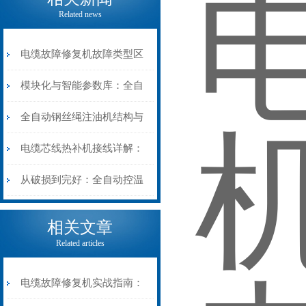
Related news
电缆故障修复机故障类型区
分指南：从“绝缘电
模块化与智能参数库：全自
阻”到“波形特征”的精准诊
动电缆修复机的快速换型逻
全自动钢丝绳注油机结构与
断逻辑
辑
工作原理：揭秘高效润滑的
电缆芯线热补机接线详解：
机械密码
从入门到精通
从破损到完好：全自动控温
电缆热补机的核心价值
相关文章
Related articles
电缆故障修复机实战指南：