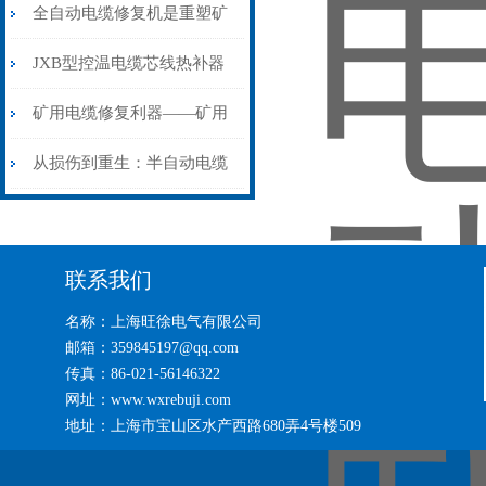
从“盲测”到“精确定点”的三
全自动电缆修复机是重塑矿
步作业法
山电力动脉的“智能外科医
JXB型控温电缆芯线热补器
生”
安装与接线：精准修复的工
矿用电缆修复利器——矿用
艺基石
电缆热补机智能控温，安全
从损伤到重生：半自动电缆
无忧
热补机的工作密码
联系我们
名称：上海旺徐电气有限公司
邮箱：359845197@qq.com
传真：86-021-56146322
网址：www.wxrebuji.com
地址：上海市宝山区水产西路680弄4号楼509