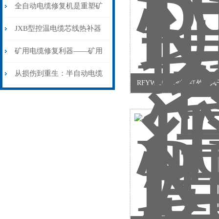
从“盲测”到“精确定点”的三
全自动电缆修复机是重塑矿
步作业法
山电力动脉的“智能外科医
JXB型控温电缆芯线热补器
生”
安装与接线：精准修复的工
矿用电缆修复利器——矿用
艺基石
电缆热补机智能控温，安全
从损伤到重生：半自动电缆
RFYW-100系列远红外鼓
无忧
热补机的工作密码