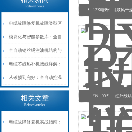
Related news
SM-2X电热恒温鼓风干
电缆故障修复机故障类型区
分指南：从“绝缘电
模块化与智能参数库：全自
阻”到“波形特征”的精准诊
动电缆修复机的快速换型逻
全自动钢丝绳注油机结构与
断逻辑
辑
工作原理：揭秘高效润滑的
电缆芯线热补机接线详解：
机械密码
从入门到精通
从破损到完好：全自动控温
电缆热补机的核心价值
RFW-100系列 红外线
相关文章
Related articles
电缆故障修复机实战指南：