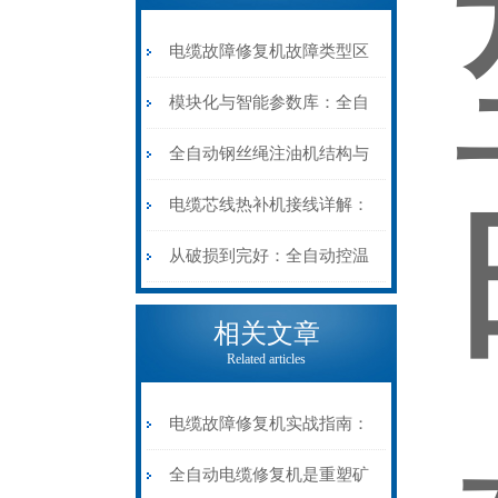
电缆故障修复机故障类型区
分指南：从“绝缘电
模块化与智能参数库：全自
阻”到“波形特征”的精准诊
动电缆修复机的快速换型逻
全自动钢丝绳注油机结构与
断逻辑
辑
工作原理：揭秘高效润滑的
电缆芯线热补机接线详解：
机械密码
从入门到精通
从破损到完好：全自动控温
电缆热补机的核心价值
相关文章
Related articles
电缆故障修复机实战指南：
从“盲测”到“精确定点”的三
全自动电缆修复机是重塑矿