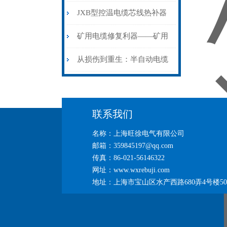
步作业法
山电力动脉的“智能外科医
JXB型控温电缆芯线热补器
生”
安装与接线：精准修复的工
矿用电缆修复利器——矿用
艺基石
电缆热补机智能控温，安全
从损伤到重生：半自动电缆
无忧
热补机的工作密码
联系我们
名称：上海旺徐电气有限公司
邮箱：359845197@qq.com
传真：86-021-56146322
网址：www.wxrebuji.com
地址：上海市宝山区水产西路680弄4号楼50