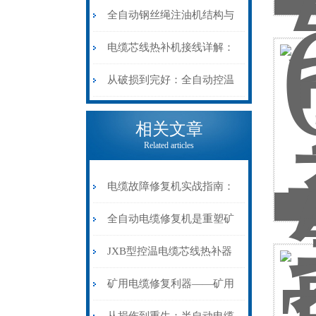
阻”到“波形特征”的精准诊
动电缆修复机的快速换型逻
全自动钢丝绳注油机结构与
断逻辑
辑
工作原理：揭秘高效润滑的
电缆芯线热补机接线详解：
机械密码
从入门到精通
从破损到完好：全自动控温
电缆热补机的核心价值
相关文章
Related articles
电缆故障修复机实战指南：
索
从“盲测”到“精确定点”的三
全自动电缆修复机是重塑矿
步作业法
山电力动脉的“智能外科医
JXB型控温电缆芯线热补器
生”
安装与接线：精准修复的工
矿用电缆修复利器——矿用
艺基石
电缆热补机智能控温，安全