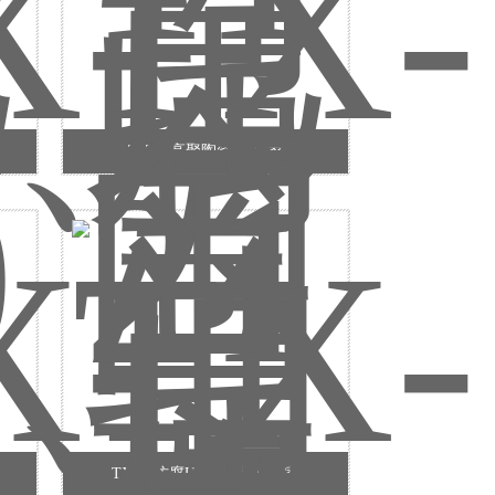
TX-21高聚陶瓷FG厂家
TX-30防腐UG（浆状）厂家