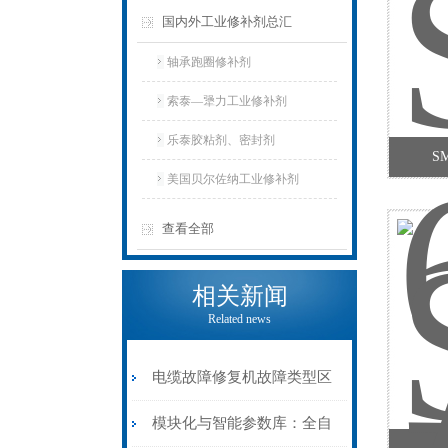
国内外工业修补剂总汇
轴承跑圈修补剂
索泰—犟力工业修补剂
乐泰胶粘剂、密封剂
S
美国贝尔佐纳工业修补剂
查看全部
相关新闻
Related news
电缆故障修复机故障类型区
分指南：从“绝缘电
模块化与智能参数库：全自