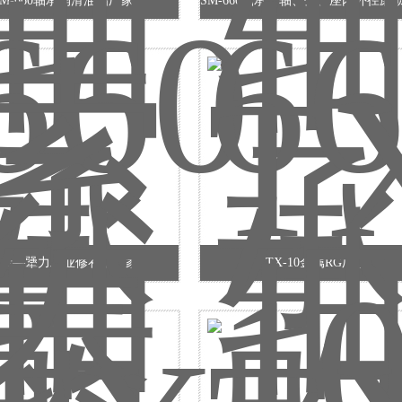
SM-660轴承润滑油脂厂家
泰—犟力工业修补剂厂家
TX-10金属RG厂家