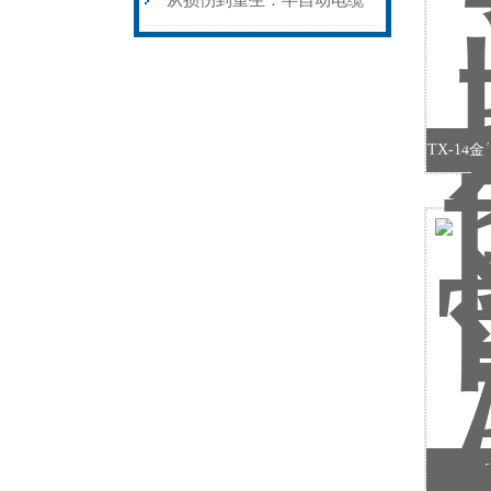
从损伤到重生：半自动电缆
无忧
热补机的工作密码
TX-1