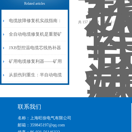
Related articles
电缆故障修复机实战指南：
共 157 条记录，当前 1 / 11 页 
从“盲测”到“精确定点”的三
全自动电缆修复机是重塑矿
步作业法
山电力动脉的“智能外科医
JXB型控温电缆芯线热补器
生”
安装与接线：精准修复的工
矿用电缆修复利器——矿用
艺基石
电缆热补机智能控温，安全
从损伤到重生：半自动电缆
无忧
热补机的工作密码
联系我们
名称：上海旺徐电气有限公司
邮箱：359845197@qq.com