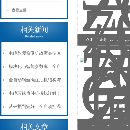
查看全部
相关新闻
Related news
ZCB-700B超高压电动
电缆故障修复机故障类型区
分指南：从“绝缘电
模块化与智能参数库：全自
阻”到“波形特征”的精准诊
动电缆修复机的快速换型逻
全自动钢丝绳注油机结构与
断逻辑
辑
工作原理：揭秘高效润滑的
电缆芯线热补机接线详解：
机械密码
从入门到精通
从破损到完好：全自动控温
电缆热补机的核心价值
CH-70液压母线冲孔
相关文章