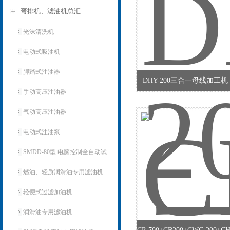
弯排机、滤油机总汇
光沫清洗机
电动式吸油机
脚踏式注油器
DHY-200三合一母线加工
手动高压注油器
气动高压注油器
电动式注油泵
SMDD-80型 电脑控制全自动试
油器
燃油、轻质润滑油专用滤油机
轻便式过滤加油机
润滑油专用滤油机