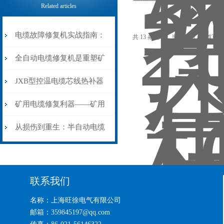
Related articles
电缆故障修复机实战指南：
共 13 条记录，当前 1 / 1 页 
从“盲测”到“精确定点”的三
全自动电缆修复机是重塑矿
步作业法
山电力动脉的“智能外科医
JXB型控温电缆芯线热补器
生”
安装与接线：精准修复的工
矿用电缆修复利器——矿用
艺基石
电缆热补机智能控温，安全
从损伤到重生：半自动电缆
无忧
热补机的工作密码
联系我们
名称：上海旺徐电气有限公司
邮箱：359845197@qq.com