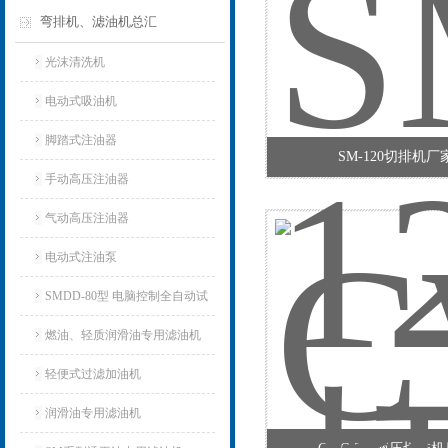
弯排机、滤油机总汇
光沫清洗机
电动式吸油机
脚踏式注油器
SM-120切排机厂
手动高压注油器
气动高压注油器
电动式注油泵
SMDD-80型 电脑控制全自动试
油器
燃油、轻质润滑油专用滤油机
轻便式过滤加油机
润滑油专用滤油机