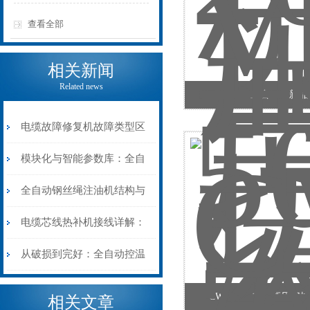
查看全部
相关新闻
Related news
VWX-502五合一（新
电缆故障修复机故障类型区
分指南：从“绝缘电
模块化与智能参数库：全自
阻”到“波形特征”的精准诊
动电缆修复机的快速换型逻
全自动钢丝绳注油机结构与
断逻辑
辑
工作原理：揭秘高效润滑的
电缆芯线热补机接线详解：
机械密码
从入门到精通
从破损到完好：全自动控温
电缆热补机的核心价值
CWC-200-16特高压
相关文章