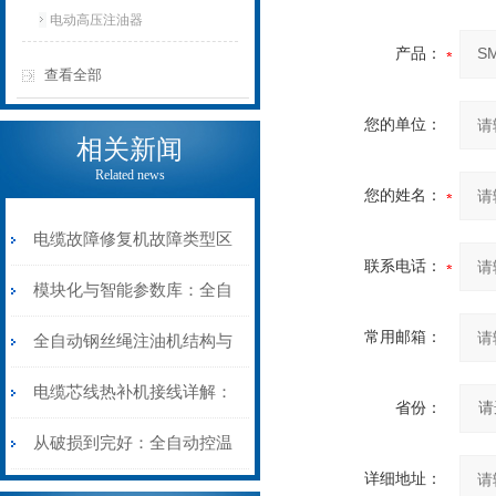
电动高压注油器
产品：
查看全部
您的单位：
相关新闻
Related news
您的姓名：
电缆故障修复机故障类型区
联系电话：
分指南：从“绝缘电
模块化与智能参数库：全自
常用邮箱：
阻”到“波形特征”的精准诊
动电缆修复机的快速换型逻
全自动钢丝绳注油机结构与
断逻辑
辑
工作原理：揭秘高效润滑的
电缆芯线热补机接线详解：
省份：
机械密码
从入门到精通
从破损到完好：全自动控温
详细地址：
电缆热补机的核心价值