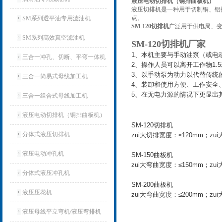
液压电动切排机（铜排曲板机）
液压切排机是一种用于切制铜、铝
点。
SM系列透平油专用滤油机
SM-120切排机
广泛用于供电局、
SM系列高效真空滤油机
SM-120切排机厂家
1、本机主要与手动油泵（或电动
三合一冲孔、切断、平弯一体机
2、操作人员可以离开工作物1.
3、以手动泵为动力以代替传统
三合一简易式母线加工机
4、装卸和使用方便、工作安全
5、在无电力源的情况下更显出
三合一组合式母线加工机
液压电动切排机（铜排曲板机）
SM-120切排机
分体式液压切排机
zui大切排宽度：≤120mm；zu
液压电动冲孔机
SM-150曲板机
zui大弯曲宽度：≤150mm；zu
分体式液压冲孔机
SM-200曲板机
液压压花机
zui大弯曲宽度：≤200mm；zu
液压母线平立弯机/液压弯排机