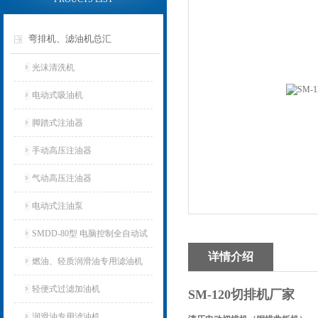
弯排机、滤油机总汇
光沫清洗机
电动式吸油机
脚踏式注油器
手动高压注油器
气动高压注油器
电动式注油泵
SMDD-80型 电脑控制全自动试
详情介绍
油器
燃油、轻质润滑油专用滤油机
轻便式过滤加油机
SM-120切排机厂家
润滑油专用滤油机