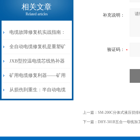
相关文章
Related articles
补充说明：
电缆故障修复机实战指南：
从“盲测”到“精确定点”的三
全自动电缆修复机是重塑矿
验证码：
步作业法
山电力动脉的“智能外科医
JXB型控温电缆芯线热补器
生”
安装与接线：精准修复的工
矿用电缆修复利器——矿用
艺基石
电缆热补机智能控温，安全
从损伤到重生：半自动电缆
无忧
热补机的工作密码
上一篇：
SM-200C分体式液压切
下一篇：
DHY-501B五合一母线