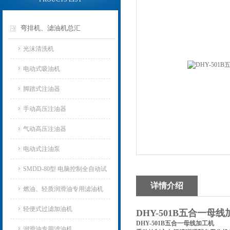
弯排机、滤油机总汇
光沫清洗机
电动式吸油机
脚踏式注油器
手动高压注油器
气动高压注油器
电动式注油泵
SMDD-80型 电脑控制全自动试
详情介绍
油器
燃油、轻质润滑油专用滤油机
轻便式过滤加油机
DHY-501B五合一母
DHY-501B五合一母线加工机
润滑油专用滤油机