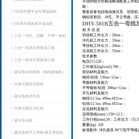
手动控制方向阀清晰调配各工作机
能；
SM系列透平油专用滤油机
整套设备包括电动液压泵、切排机
铜铝排剪切、冲孔、平立弯曲、压
DHY-501B五合一母
SM系列高效真空滤油机
相 关 信 息
切排机工作出力：20ton；
三合一冲孔、切断、平弯一体机
冲孔机工作出力：35ton；
弯排机工作出力：20ton；
三合一简易式母线加工机
压花机工作出力：55ton；
技术参数
三合一组合式母线加工机
电压(V):220；
工作液压(kgf/cm2):700；
液压电动切排机（铜排曲板机）
剪切材料及能力
铜排/铝排: 150㎜×12㎜；
弯曲材料及能力
分体式液压切排机
平弯铜排/铝排: 200㎜×12㎜；
开孔材料及能力
液压电动冲孔机
铜排t12.5㎜: Ø9㎜-Ø21㎜；
铝排t12.5㎜: Ø6㎜-Ø21㎜；
分体式液压冲孔机
压花材料及能力
适用母线(mm):≤150×12.5；
工作行程(mm):26：工作压力（T):5
液压压花机
重量(kg): 320
标准配件: 冲孔模具 90°V型平弯
液压母线平立弯机/液压弯排机