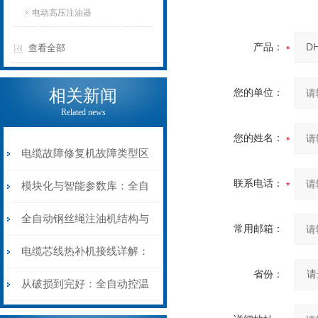
电动高压注油器
产品：
查看全部
相关新闻
您的单位：
Related news
您的姓名：
电缆故障修复机故障类型区
联系电话：
分指南：从“绝缘电
模块化与智能参数库：全自
阻”到“波形特征”的精准诊
动电缆修复机的快速换型逻
全自动钢丝绳注油机结构与
常用邮箱：
断逻辑
辑
工作原理：揭秘高效润滑的
电缆芯线热补机接线详解：
省份：
机械密码
从入门到精通
从破损到完好：全自动控温
电缆热补机的核心价值