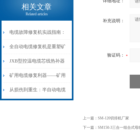
详细地址：
相关文章
Related articles
补充说明：
电缆故障修复机实战指南：
从“盲测”到“精确定点”的三
全自动电缆修复机是重塑矿
验证码：
步作业法
山电力动脉的“智能外科医
JXB型控温电缆芯线热补器
生”
安装与接线：精准修复的工
矿用电缆修复利器——矿用
艺基石
电缆热补机智能控温，安全
从损伤到重生：半自动电缆
无忧
热补机的工作密码
上一篇：
SM-120切排机厂家
下一篇：
SM150-3三合一组合式