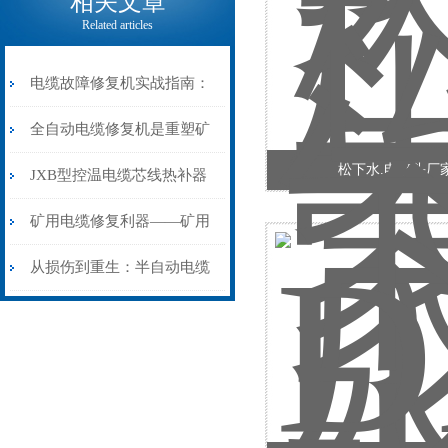
相关文章
Related articles
电缆故障修复机实战指南：
从“盲测”到“精确定点”的三
全自动电缆修复机是重塑矿
松下水.电接头厂
步作业法
山电力动脉的“智能外科医
JXB型控温电缆芯线热补器
生”
安装与接线：精准修复的工
矿用电缆修复利器——矿用
艺基石
电缆热补机智能控温，安全
从损伤到重生：半自动电缆
无忧
热补机的工作密码