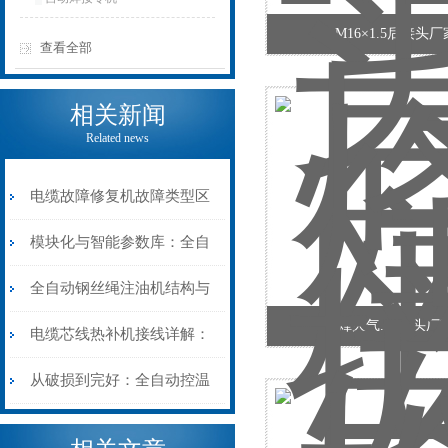
M16×1.5后接头厂
查看全部
相关新闻
Related news
电缆故障修复机故障类型区
分指南：从“绝缘电
模块化与智能参数库：全自
阻”到“波形特征”的精准诊
动电缆修复机的快速换型逻
全自动钢丝绳注油机结构与
烽火气.水接头厂
断逻辑
辑
工作原理：揭秘高效润滑的
电缆芯线热补机接线详解：
机械密码
从入门到精通
从破损到完好：全自动控温
电缆热补机的核心价值