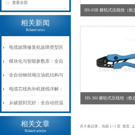
查看全部
HS-03B 棘轮式压线钳（
相关新闻
Related news
电缆故障修复机故障类型区
分指南：从“绝缘电
模块化与智能参数库：全自
阻”到“波形特征”的精准诊
动电缆修复机的快速换型逻
全自动钢丝绳注油机结构与
断逻辑
辑
工作原理：揭秘高效润滑的
电缆芯线热补机接线详解：
HS-30J 棘轮式压线钳（
机械密码
从入门到精通
从破损到完好：全自动控温
电缆热补机的核心价值
相关文章
共 9 条记录，当前 1 / 1 页 首
Related articles