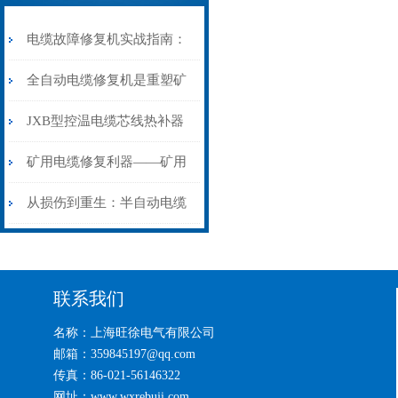
电缆故障修复机实战指南：
从“盲测”到“精确定点”的三
全自动电缆修复机是重塑矿
步作业法
山电力动脉的“智能外科医
JXB型控温电缆芯线热补器
生”
安装与接线：精准修复的工
矿用电缆修复利器——矿用
艺基石
电缆热补机智能控温，安全
从损伤到重生：半自动电缆
无忧
热补机的工作密码
联系我们
名称：上海旺徐电气有限公司
邮箱：359845197@qq.com
传真：86-021-56146322
网址：www.wxrebuji.com