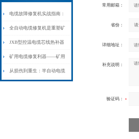
常用邮箱：
电缆故障修复机实战指南：
省份：
从“盲测”到“精确定点”的三
全自动电缆修复机是重塑矿
步作业法
山电力动脉的“智能外科医
JXB型控温电缆芯线热补器
详细地址：
生”
安装与接线：精准修复的工
矿用电缆修复利器——矿用
补充说明：
艺基石
电缆热补机智能控温，安全
从损伤到重生：半自动电缆
无忧
热补机的工作密码
验证码：