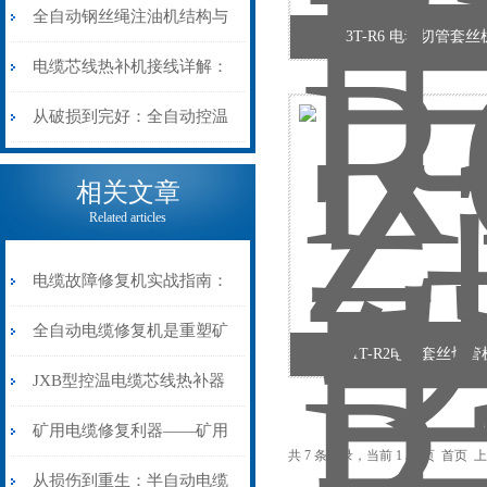
阻”到“波形特征”的精准诊
动电缆修复机的快速换型逻
全自动钢丝绳注油机结构与
Z3T-R6 电动切管套
断逻辑
辑
工作原理：揭秘高效润滑的
电缆芯线热补机接线详解：
机械密码
从入门到精通
从破损到完好：全自动控温
电缆热补机的核心价值
相关文章
Related articles
电缆故障修复机实战指南：
从“盲测”到“精确定点”的三
全自动电缆修复机是重塑矿
Z31T-R2电动套丝切
步作业法
山电力动脉的“智能外科医
JXB型控温电缆芯线热补器
生”
安装与接线：精准修复的工
矿用电缆修复利器——矿用
共 7 条记录，当前 1 / 1 页 首
艺基石
电缆热补机智能控温，安全
从损伤到重生：半自动电缆