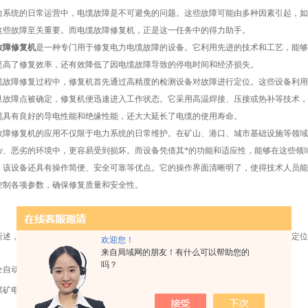
统的日常运营中，电缆故障是不可避免的问题。这些故障可能由多种因素引起，如
这些故障至关重要。而电缆故障修复机，正是这一任务中的得力助手。
故障修复机
是一种专门用于修复电力电缆故障的设备。它利用先进的技术和工艺，能够
提高了修复效率，还有效降低了因电缆故障导致的停电时间和经济损失。
障修复过程中，修复机首先通过高精度的检测设备对故障进行定位。这些设备利用
旦故障点被确定，修复机便迅速进入工作状态。它采用高温焊接、压接或热补等技术，
缆具有良好的导电性能和绝缘性能，还大大延长了电缆的使用寿命。
修复机的应用不仅限于电力系统的日常维护。在矿山、港口、城市基础设施等领域
杂、恶劣的环境中，更容易受到损坏。而设备凭借其*的功能和适应性，能够在这些领
设备还具有操作简便、安全可靠等优点。它的操作界面清晰明了，使得技术人员能
控制各项参数，确保修复质量和安全性。
，电缆故障修复机在电力系统维护中发挥着不可替代的作用。它不仅能够迅速定位
欢迎您！
来自局域网的朋友！有什么可以帮助您的
吗？
全自动钢丝绳注油机：新型钢丝绳脂压注设备的革新之作
煤矿电缆修补机的规范操作流程