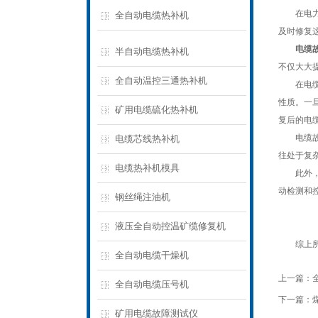
在电力系
全自动电缆热补机
及时修复
电缆
半自动电缆热补机
不仅大大
全自动温控三通热补机
在电缆故
性质。一
矿用电缆硫化热补机
复后的电
电缆故障
电缆芯线热补机
往处于复
电缆热补机模具
此外，该
动检测和
钢丝绳注油机
液压全自动控温矿缆修复机
综上所述
全自动电缆干燥机
上一篇：
全自动电缆压号机
下一篇：
矿用电缆故障测试仪