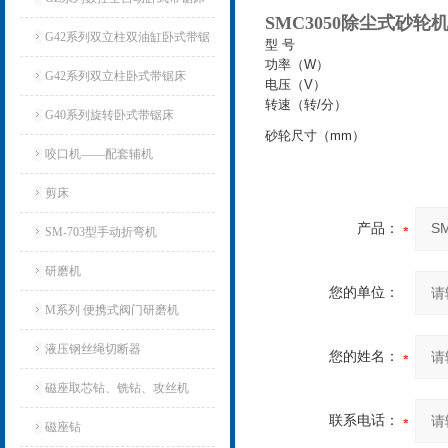
SMC3050除尘式砂轮
G42系列双立柱双油缸卧式带锯
型 号
功率（W）
床
G42系列双立柱卧式带锯床
电压（V）
转速（转/分）
G40系列旋转卧式带锯床
砂轮尺寸（mm）
咬口机——配套辅机
剪床
产品：
SM-703型手动折弯机
研磨机
您的单位：
M系列 便携式阀门研磨机
液压钢丝绳切断器
您的姓名：
磁座取芯钻、铣钻、攻丝机
联系电话：
磁座钻