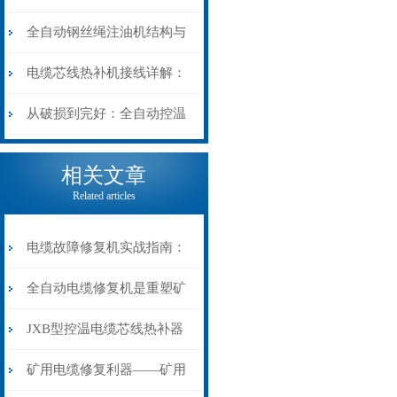
阻”到“波形特征”的精准诊
动电缆修复机的快速换型逻
全自动钢丝绳注油机结构与
断逻辑
辑
工作原理：揭秘高效润滑的
电缆芯线热补机接线详解：
机械密码
从入门到精通
从破损到完好：全自动控温
电缆热补机的核心价值
相关文章
Related articles
电缆故障修复机实战指南：
从“盲测”到“精确定点”的三
全自动电缆修复机是重塑矿
步作业法
山电力动脉的“智能外科医
JXB型控温电缆芯线热补器
生”
安装与接线：精准修复的工
矿用电缆修复利器——矿用