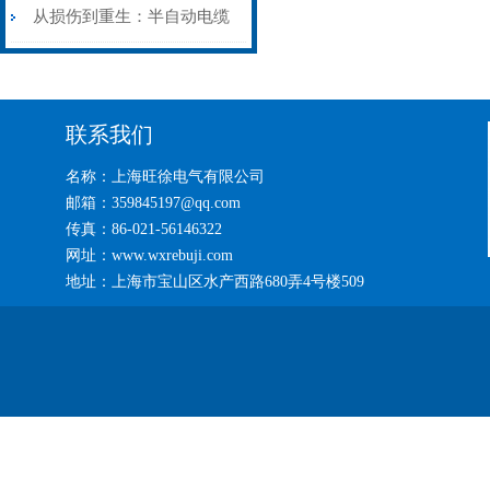
艺基石
电缆热补机智能控温，安全
从损伤到重生：半自动电缆
无忧
热补机的工作密码
联系我们
名称：上海旺徐电气有限公司
邮箱：359845197@qq.com
传真：86-021-56146322
网址：www.wxrebuji.com
地址：上海市宝山区水产西路680弄4号楼509