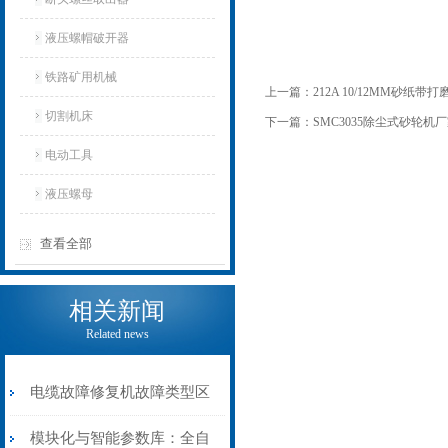
液压螺帽破开器
铁路矿用机械
上一篇：
212A 10/12MM砂纸带
切割机床
下一篇：
SMC3035除尘式砂轮机
电动工具
液压螺母
查看全部
相关新闻
Related news
电缆故障修复机故障类型区
分指南：从“绝缘电
模块化与智能参数库：全自