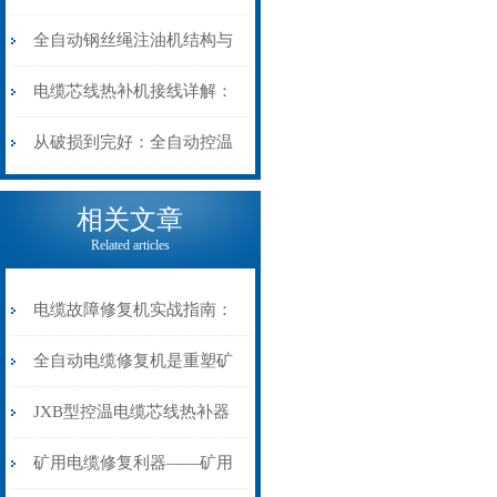
阻”到“波形特征”的精准诊
动电缆修复机的快速换型逻
全自动钢丝绳注油机结构与
断逻辑
辑
工作原理：揭秘高效润滑的
电缆芯线热补机接线详解：
机械密码
从入门到精通
从破损到完好：全自动控温
电缆热补机的核心价值
相关文章
Related articles
电缆故障修复机实战指南：
从“盲测”到“精确定点”的三
全自动电缆修复机是重塑矿
步作业法
山电力动脉的“智能外科医
JXB型控温电缆芯线热补器
生”
安装与接线：精准修复的工
矿用电缆修复利器——矿用