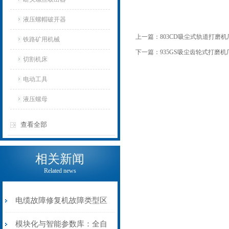
液压螺帽破开器
上一篇：
803CD吸尘式轨道打磨机
铁路矿用机械
下一篇：
935GS吸尘齿轮式打磨机
切割机床
电动工具
液压螺母
查看全部
相关新闻
Related news
电缆故障修复机故障类型区
分指南：从“绝缘电
模块化与智能参数库：全自