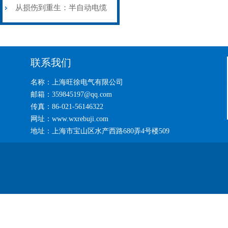
艺基石
电缆热补机智能控温，安全
从损伤到重生：半自动电缆
无忧
热补机的工作密码
联系我们
名称：上海旺徐电气有限公司
邮箱：359845197@qq.com
传真：86-021-56146322
网址：www.wxrebuji.com
地址：上海市宝山区水产西路680弄4号楼509