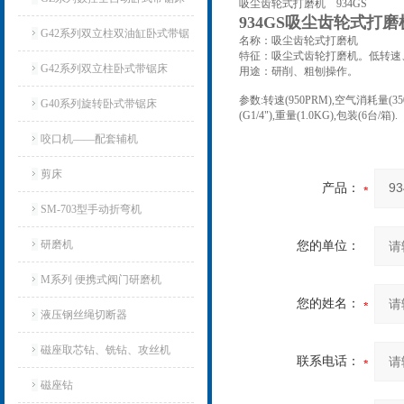
吸尘齿轮式打磨机 934GS
934GS吸尘齿轮式打
G42系列双立柱双油缸卧式带锯
名称：吸尘齿轮式打磨机
特征：吸尘式齿轮打磨机。低转速
床
G42系列双立柱卧式带锯床
用途：研削、粗刨操作。
参数:转速(950PRM),空气消耗量(350l
G40系列旋转卧式带锯床
(G1/4"),重量(1.0KG),包装(6台/箱
咬口机——配套辅机
剪床
产品：
SM-703型手动折弯机
研磨机
您的单位：
M系列 便携式阀门研磨机
您的姓名：
液压钢丝绳切断器
磁座取芯钻、铣钻、攻丝机
联系电话：
磁座钻