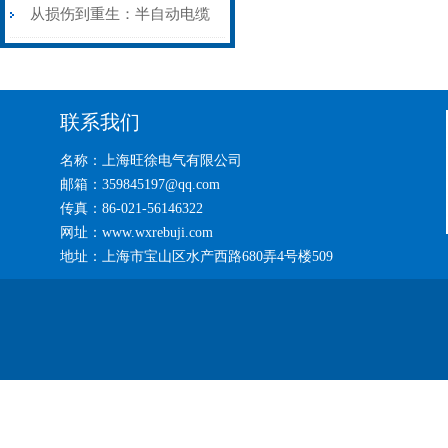
艺基石
电缆热补机智能控温，安全
从损伤到重生：半自动电缆
无忧
热补机的工作密码
联系我们
名称：上海旺徐电气有限公司
邮箱：359845197@qq.com
传真：86-021-56146322
网址：www.wxrebuji.com
地址：上海市宝山区水产西路680弄4号楼509