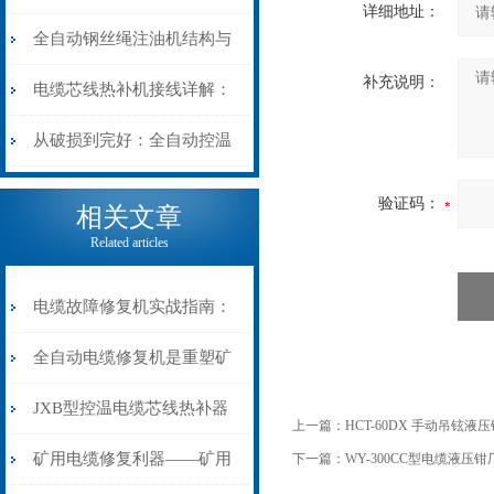
详细地址：
阻”到“波形特征”的精准诊
动电缆修复机的快速换型逻
全自动钢丝绳注油机结构与
补充说明：
断逻辑
辑
工作原理：揭秘高效润滑的
电缆芯线热补机接线详解：
机械密码
从入门到精通
从破损到完好：全自动控温
电缆热补机的核心价值
验证码：
相关文章
Related articles
电缆故障修复机实战指南：
从“盲测”到“精确定点”的三
全自动电缆修复机是重塑矿
步作业法
山电力动脉的“智能外科医
JXB型控温电缆芯线热补器
上一篇：
HCT-60DX 手动吊铉液
生”
安装与接线：精准修复的工
矿用电缆修复利器——矿用
下一篇：
WY-300CC型电缆液压钳