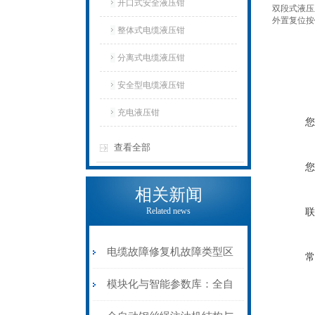
开口式安全液压钳
双段式液压
外置复位按
整体式电缆液压钳
分离式电缆液压钳
安全型电缆液压钳
充电液压钳
您
查看全部
您
相关新闻
Related news
联
电缆故障修复机故障类型区
常
分指南：从“绝缘电
模块化与智能参数库：全自