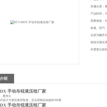
所属分类：
产品时间：201
简要描述：H
快速、轻巧
头部为翻开式
双段式液压
外置复位按
介绍
60DX 手动吊铉液压钳厂家
、更持久
式设计方便压接管取放，且头部能自由旋转360度
60DX 手动吊铉液压钳厂家