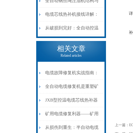
阻”到“波形特征”的精准诊
动电缆修复机的快速换型逻
全自动钢丝绳注油机结构与
断逻辑
辑
详
工作原理：揭秘高效润滑的
电缆芯线热补机接线详解：
机械密码
从入门到精通
从破损到完好：全自动控温
补
电缆热补机的核心价值
相关文章
Related articles
电缆故障修复机实战指南：
从“盲测”到“精确定点”的三
全自动电缆修复机是重塑矿
步作业法
山电力动脉的“智能外科医
JXB型控温电缆芯线热补器
生”
安装与接线：精准修复的工
矿用电缆修复利器——矿用
上一篇：
E
艺基石
电缆热补机智能控温，安全
从损伤到重生：半自动电缆