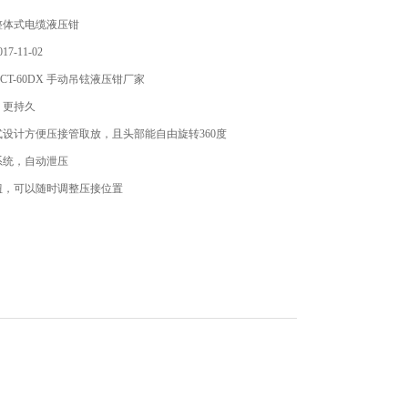
整体式电缆液压钳
7-11-02
CT-60DX 手动吊铉液压钳厂家
、更持久
设计方便压接管取放，且头部能自由旋转360度
系统，自动泄压
钮，可以随时调整压接位置