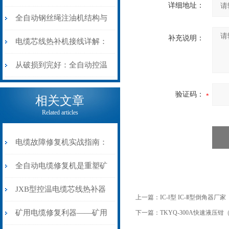
详细地址：
阻”到“波形特征”的精准诊
动电缆修复机的快速换型逻
全自动钢丝绳注油机结构与
补充说明：
断逻辑
辑
工作原理：揭秘高效润滑的
电缆芯线热补机接线详解：
机械密码
从入门到精通
从破损到完好：全自动控温
电缆热补机的核心价值
验证码：
相关文章
Related articles
电缆故障修复机实战指南：
从“盲测”到“精确定点”的三
全自动电缆修复机是重塑矿
步作业法
山电力动脉的“智能外科医
JXB型控温电缆芯线热补器
上一篇：
IC-Ⅰ型 IC-Ⅱ型倒角器厂家
生”
安装与接线：精准修复的工
矿用电缆修复利器——矿用
下一篇：
TKYQ-300A快速液压