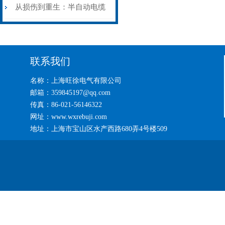
艺基石
电缆热补机智能控温，安全
从损伤到重生：半自动电缆
无忧
热补机的工作密码
联系我们
名称：上海旺徐电气有限公司
邮箱：359845197@qq.com
传真：86-021-56146322
网址：www.wxrebuji.com
地址：上海市宝山区水产西路680弄4号楼509