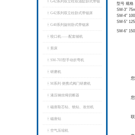
G42系列双立柱双油缸卧式带锯
型号 规格
SM-3″ 75
床
G42系列双立柱卧式带锯床
SM-4″ 10
SM-5″ 12
G40系列旋转卧式带锯床
SM-6″ 15
咬口机——配套辅机
剪床
SM-703型手动折弯机
研磨机
您
M系列 便携式阀门研磨机
液压钢丝绳切断器
您
磁座取芯钻、铣钻、攻丝机
联
磁座钻
空气压缩机