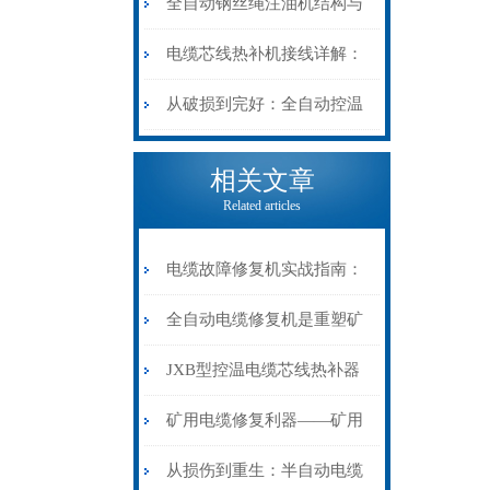
阻”到“波形特征”的精准诊
动电缆修复机的快速换型逻
全自动钢丝绳注油机结构与
断逻辑
辑
工作原理：揭秘高效润滑的
电缆芯线热补机接线详解：
机械密码
从入门到精通
从破损到完好：全自动控温
电缆热补机的核心价值
相关文章
Related articles
电缆故障修复机实战指南：
从“盲测”到“精确定点”的三
全自动电缆修复机是重塑矿
步作业法
山电力动脉的“智能外科医
JXB型控温电缆芯线热补器
生”
安装与接线：精准修复的工
矿用电缆修复利器——矿用
艺基石
电缆热补机智能控温，安全
从损伤到重生：半自动电缆