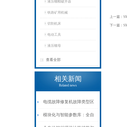
液压螺帽破开器
铁路矿用机械
上一篇：
S
切割机床
下一篇：
S
电动工具
液压螺母
查看全部
相关新闻
Related news
电缆故障修复机故障类型区
分指南：从“绝缘电
模块化与智能参数库：全自