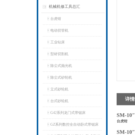
机械机修工具总汇
台虎钳
电动切管机
工业钻床
型材切割机
除尘式抛光机
除尘式砂轮机
立式砂轮机
详情
台式砂轮机
G42系列龙门式带锯床
SM-1
台虎钳
GZ系列数控全自动卧式带锯床
SM-1