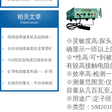
电缆热补机的核心价值
相关文章
Related articles
电缆故障修复机实战指南：
※灵敏度高:探
确显示一匝以上
从“盲测”到“精确定点”的三
全自动电缆修复机是重塑矿
※*性高:可*
步作业法
山电力动脉的“智能外科医
JXB型控温电缆芯线热补器
有较高接触电阻
生”
安装与接线：精准修复的工
矿用电缆修复利器——矿用
※效率高:检测
※测量范围宽:
艺基石
电缆热补机智能控温，安全
从损伤到重生：半自动电缆
容量从几百瓦至
无忧
热补机的工作密码
※用途广:定子
※类型：SM20