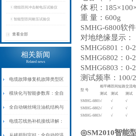
体 积：185×10
仪
绕组匝间冲击耐电压试验仪
重 量：600g
智能型匝间耐压试验仪
SMHG-680
查看全部
对地绝缘显示：
SMHG6801：0
相关新闻
SMHG6802：
Related news
SMHG6803：0
测试频率：100/20
电缆故障修复机故障类型区
相平稀
匝间短路
交流
型 号
分指南：从“绝缘电
模块化与智能参数库：全自
测试
测试
测试
SMHG-6801
√
√
√
阻”到“波形特征”的精准诊
动电缆修复机的快速换型逻
全自动钢丝绳注油机结构与
SMHG-6802
√
√
√
SMHG-6803
√
√
√
断逻辑
辑
工作原理：揭秘高效润滑的
电缆芯线热补机接线详解：
◎SM2010智
机械密码
从入门到精通
从破损到完好：全自动控温